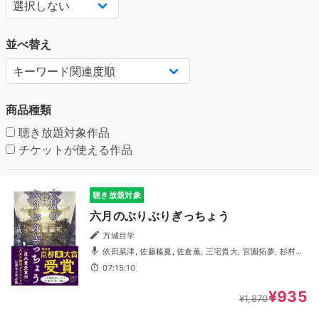
並べ替え
商品種類
聴き放題対象作品
チケットが使える作品
聴き放題対象
六月のぶりぶりぎっちょう
万城目学
依田菜津, 佐藤榛夏, 佐倉薫, 三宅貴大, 宮園拓夢, 杉村憲
司, 三瓶弘輝
07:15:10
¥935
¥1,870