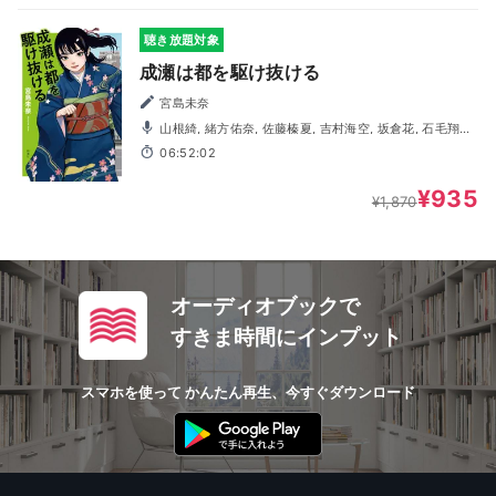
聴き放題対象
成瀬は都を駆け抜ける
宮島未奈
山根綺, 緒方佑奈, 佐藤榛夏, 吉村海空, 坂倉花, 石毛翔弥,
阿部菜摘子, 今泉りおな, 岩崎了, 内田修一, 川邊紫, 鈴木卓
06:52:02
朗, 月城日花, 中道美穂子, 鳴瀬まみ, 古屋亜南, 御園理帆, 宮
園拓夢
¥935
¥1,870
オーディオブックで
すきま時間にインプット
スマホを使って かんたん再生、今すぐダウンロード