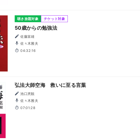
聴き放題対象
チケット対象
50歳からの勉強法
佐藤富雄
佐々木雅夫
04:32:16
弘法大師空海 救いに至る言葉
池口恵観
佐々木雅夫
07:01:28