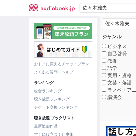
ジャンル
ビジネス
自己啓発
教養
おトクに買えるチケットプラン
語学
よくある質問・ヘルプ
実用・資格
文芸・落語
ランキング
ラノベ・アニ
総合ランキング
講演会
聴き放題ランキング
チケット交換ランキング
聴き放題 ブックリスト
最新追加作品
すぐに役立つ！仕事術