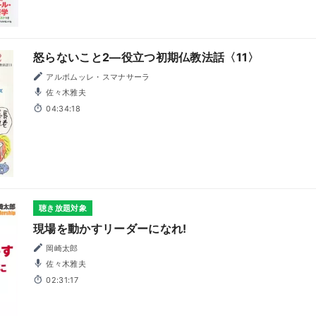
怒らないこと2―役立つ初期仏教法話〈11〉
アルボムッレ・スマナサーラ
佐々木雅夫
04:34:18
聴き放題対象
現場を動かすリーダーになれ!
岡崎太郎
佐々木雅夫
02:31:17