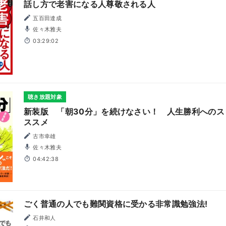
話し方で老害になる人尊敬される人
五百田達成
佐々木雅夫
03:29:02
聴き放題対象
新装版 「朝30分」を続けなさい！ 人生勝利へのス
ススメ
古市幸雄
佐々木雅夫
04:42:38
ごく普通の人でも難関資格に受かる非常識勉強法!
石井和人