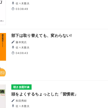
佐々木雅夫
03:38:49
部下は取り替えても、変わらない!
藤本篤志
佐々木雅夫
04:06:43
聴き放題対象
頭をよくするちょっとした「習慣術」
和田秀樹
佐々木雅夫