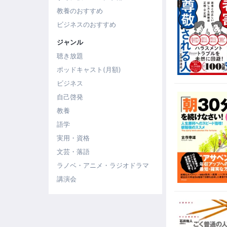
教養のおすすめ
ビジネスのおすすめ
ジャンル
聴き放題
ポッドキャスト(月額)
ビジネス
自己啓発
教養
語学
実用・資格
文芸・落語
ラノベ・アニメ・ラジオドラマ
講演会