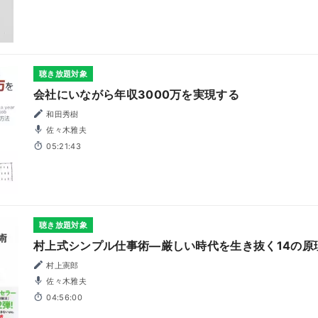
聴き放題対象
会社にいながら年収3000万を実現する
和田秀樹
佐々木雅夫
05:21:43
聴き放題対象
村上式シンプル仕事術―厳しい時代を生き抜く14の原
村上憲郎
佐々木雅夫
04:56:00