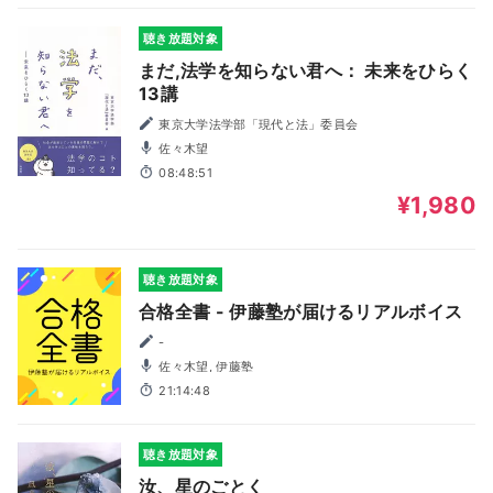
聴き放題対象
まだ,法学を知らない君へ： 未来をひらく
13講
東京大学法学部「現代と法」委員会
佐々木望
08:48:51
¥1,980
聴き放題対象
合格全書 - 伊藤塾が届けるリアルボイス
-
佐々木望, 伊藤塾
21:14:48
聴き放題対象
汝、星のごとく