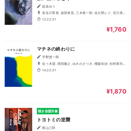
凪良ゆう
長谷川育美, 坂田将吾, 三木眞一郎, 佐久間レイ, 宮川美
保, 斉藤壮馬, 豊口めぐみ, 佐々木望, 依田菜津, 関根瞳, 川井
12:22:31
田夏海, 佐東充, 春川芽生, 緒方佑奈, 仲咲志織, 玉井勇輝, 八
木沼凌, 長谷川禄
¥1,760
マチネの終わりに
平野啓一郎
佐々木望, 増田隆之, ゆきのさつき, 櫻庭有紗, 杉村憲司,
大泊貴揮, 岡田栄美, 青木崇, 永田昌康, 神田みか, 衣川里佳,
14:22:31
松尾一心, 日野由利加
¥1,870
聴き放題対象
トヨトミの逆襲
梶山三郎