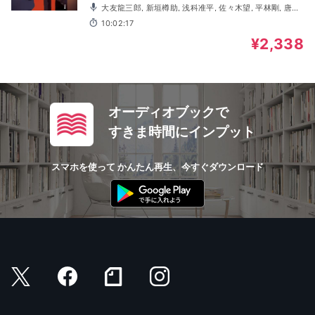
大友龍三郎, 新垣樽助, 浅科准平, 佐々木望, 平林剛, 唐戸
俊太郎, 石井貴之, 上石直行, 櫻井皓基, NORIYASU, 野崎数
10:02:17
馬, 古賀尋子, 高橋玲子, 福島おりね
¥2,338
オーディオブックで
すきま時間にインプット
スマホを使って かんたん再生、今すぐダウンロード