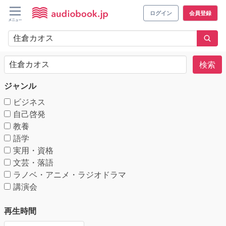
ログイン
会員登録
検索
ジャンル
ビジネス
自己啓発
教養
語学
実用・資格
文芸・落語
ラノベ・アニメ・ラジオドラマ
講演会
再生時間