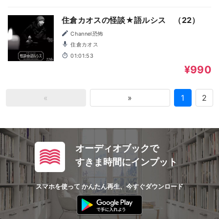
住倉カオスの怪談★語ルシス （22）
Channel恐怖
住倉カオス
01:01:53
¥990
«
»
1
2
オーディオブックで
すきま時間にインプット
スマホを使って かんたん再生、今すぐダウンロード