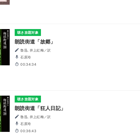
聴き放題対象
朗読街道「故郷」
魯迅, 井上紅梅／訳
石原玲
00:34:34
聴き放題対象
朗読街道「狂人日記」
魯迅, 井上紅梅／訳
石原玲
00:36:43