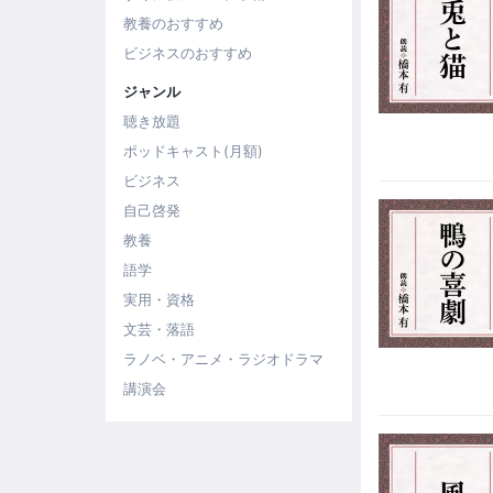
教養のおすすめ
ビジネスのおすすめ
ジャンル
聴き放題
ポッドキャスト(月額)
ビジネス
自己啓発
教養
語学
実用・資格
文芸・落語
ラノベ・アニメ・ラジオドラマ
講演会