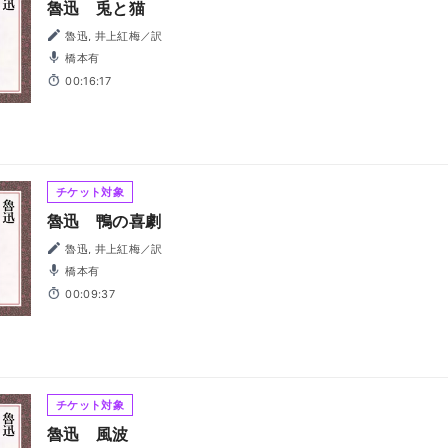
魯迅 兎と猫
魯迅, 井上紅梅／訳
橋本有
00:16:17
チケット対象
魯迅 鴨の喜劇
魯迅, 井上紅梅／訳
橋本有
00:09:37
チケット対象
魯迅 風波