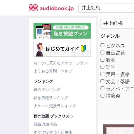
ジャンル
ビジネス
自己啓発
教養
おトクに買えるチケットプラン
語学
よくある質問・ヘルプ
実用・資格
文芸・落語
ランキング
ラノベ・アニ
総合ランキング
講演会
聴き放題ランキング
チケット交換ランキング
聴き放題 ブックリスト
最新追加作品
すぐに役立つ！仕事術