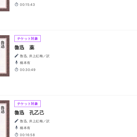
00:15:43
チケット対象
魯迅 薬
魯迅, 井上紅梅／訳
橋本有
00:30:49
チケット対象
魯迅 孔乙己
魯迅, 井上紅梅／訳
橋本有
00:16:58