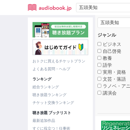
ジャンル
ビジネス
自己啓発
教養
おトクに買えるチケットプラン
語学
よくある質問・ヘルプ
実用・資格
文芸・落語
ランキング
ラノベ・アニ
総合ランキング
講演会
聴き放題ランキング
チケット交換ランキング
聴き放題 ブックリスト
最新追加作品
すぐに役立つ！仕事術