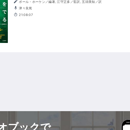
ポール・ホーケン／編著, 江守正多／監訳, 五頭美知／訳
津々良篤
21:08:07
オブックで