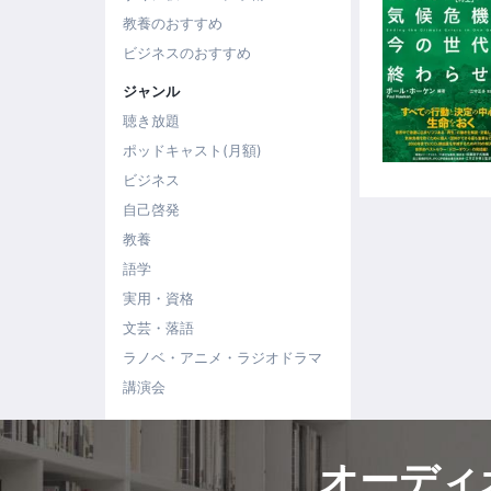
教養のおすすめ
ビジネスのおすすめ
ジャンル
聴き放題
ポッドキャスト(月額)
ビジネス
自己啓発
教養
語学
実用・資格
文芸・落語
ラノベ・アニメ・ラジオドラマ
講演会
オーディ