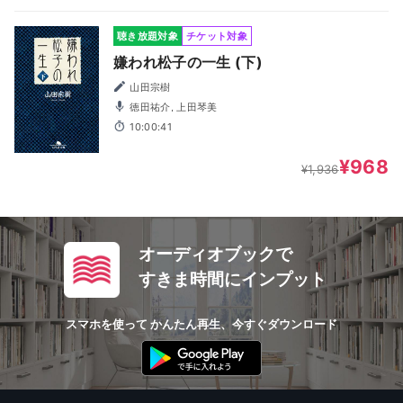
聴き放題対象
チケット対象
嫌われ松子の一生 (下)
山田宗樹
徳田祐介, 上田琴美
10:00:41
¥968
¥1,936
オーディオブックで
すきま時間にインプット
スマホを使って かんたん再生、今すぐダウンロード