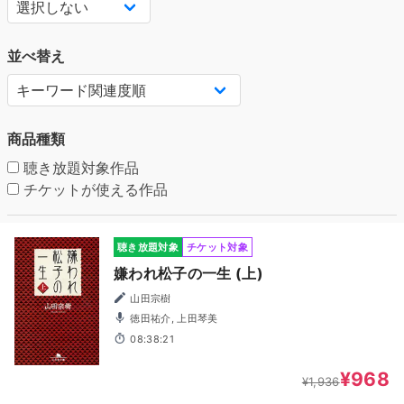
並べ替え
商品種類
聴き放題対象作品
チケットが使える作品
聴き放題対象
チケット対象
嫌われ松子の一生 (上)
山田宗樹
徳田祐介, 上田琴美
08:38:21
¥968
¥1,936