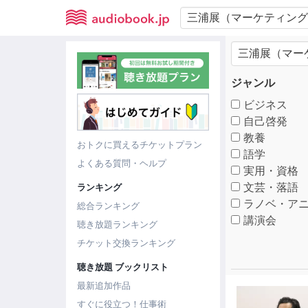
ジャンル
ビジネス
自己啓発
教養
おトクに買えるチケットプラン
語学
よくある質問・ヘルプ
実用・資格
文芸・落語
ランキング
ラノベ・アニ
総合ランキング
講演会
聴き放題ランキング
チケット交換ランキング
聴き放題 ブックリスト
最新追加作品
すぐに役立つ！仕事術