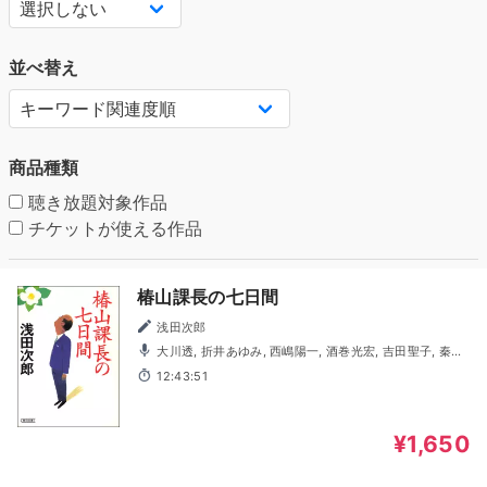
並べ替え
商品種類
聴き放題対象作品
チケットが使える作品
椿山課長の七日間
浅田次郎
大川透, 折井あゆみ, 西嶋陽一, 酒巻光宏, 吉田聖子, 秦佐
和子, 西村知道, 高田憂希, 宮川美保, 永吉ユカ, 三代澤康司,
12:43:51
伊藤史隆, 中邨雄二, 橋詰優子, 岩本計介, 横山太一, 塚本麻里
衣, 斎藤真美, 岩崎了, 奥村翔, 川上晃二, 神田みか, 進藤亜由
美, 武田幸史, 徳武竜也, 橋本晃太朗, 吉田麻実, 依田菜津, 浅
科准平
¥1,650