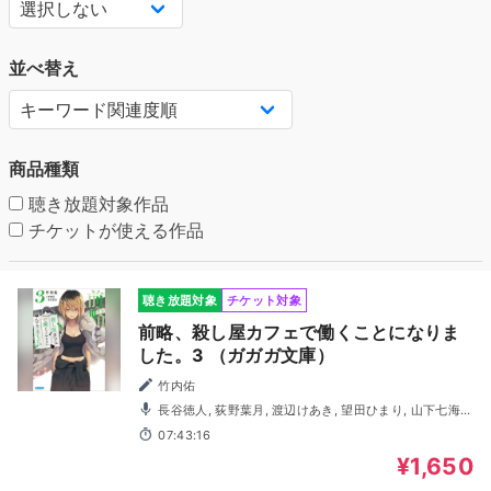
並べ替え
商品種類
聴き放題対象作品
チケットが使える作品
聴き放題対象
チケット対象
前略、殺し屋カフェで働くことになりま
した。3 （ガガガ文庫）
竹内佑
長谷徳人, 荻野葉月, 渡辺けあき, 望田ひまり, 山下七海,
藤井隼, おぎたえりこ, 比留間俊哉, 一ノ瀬ゆうり, 藤崎龍
07:43:16
¥1,650