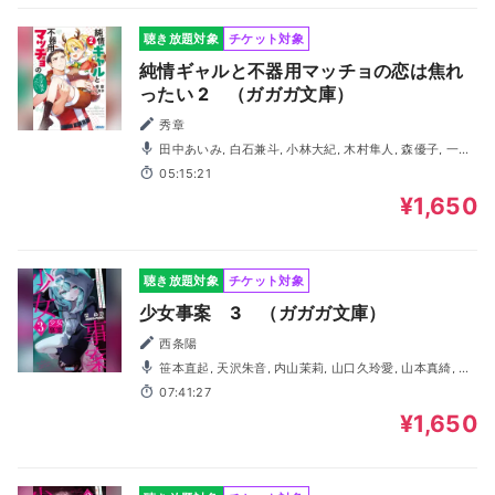
聴き放題対象
チケット対象
純情ギャルと不器用マッチョの恋は焦れ
ったい 2 （ガガガ文庫）
秀章
田中あいみ, 白石兼斗, 小林大紀, 木村隼人, 森優子, 一ノ
瀬ゆうり, 渡海音
05:15:21
¥1,650
聴き放題対象
チケット対象
少女事案 3 （ガガガ文庫）
西条陽
笹本直起, 天沢朱音, 内山茉莉, 山口久玲愛, 山本真綺, 一
ノ瀬ゆうり, 菅原万波, 鈴木悠生, 水上慶
07:41:27
¥1,650