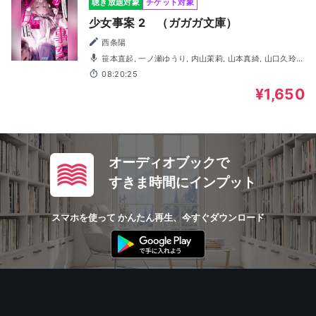
聴き放題対象
チケット対象
少女事案 2 （ガガガ文庫）
西条陽
笹本直起, 一ノ瀬ゆうり, 内山茉莉, 山本真綺, 山口久玲
愛, 鈴木悠生, 古岡祐樹, 森浦啓悟, 水上慶, 坂東琴乃
08:20:25
¥1,650
オーディオブックで
すきま時間にインプット
スマホを使って かんたん再生、今すぐダウンロード