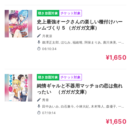
聴き放題対象
チケット対象
史上最強オークさんの楽しい種付けハー
レムづくり 5 （ガガガ文庫）
月夜涙
鵜澤正太郎, ほなみ, 福緒唯, 阿保まりあ, 廣川来美, 一ノ
瀬ゆうり, 堀総士郎, 石野竜三, 柚木涼香, 笹本直起
06:10:34
¥1,650
聴き放題対象
チケット対象
純情ギャルと不器用マッチョの恋は焦れ
ったい （ガガガ文庫）
秀章
田中あいみ, 白石兼斗, 小林大紀, 木村隼人, 森優子, 一ノ
瀬ゆうり
07:19:14
¥1,650