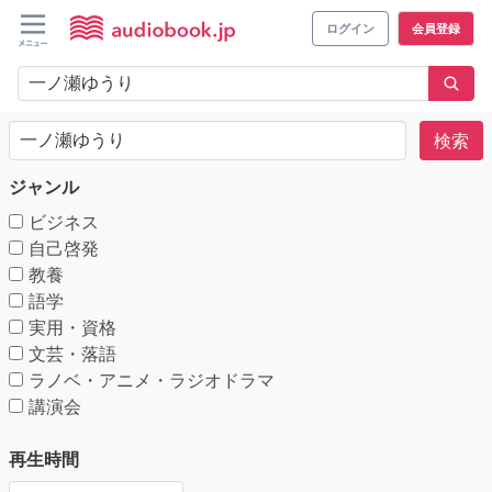
ログイン
会員登録
検索
ジャンル
ビジネス
自己啓発
教養
語学
実用・資格
文芸・落語
ラノベ・アニメ・ラジオドラマ
講演会
再生時間