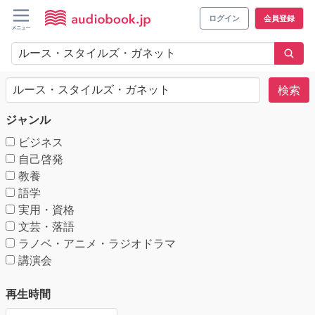
ログイン
会員登録
検索
ジャンル
ビジネス
自己啓発
教養
語学
実用・資格
文芸・落語
ラノベ・アニメ・ラジオドラマ
講演会
再生時間