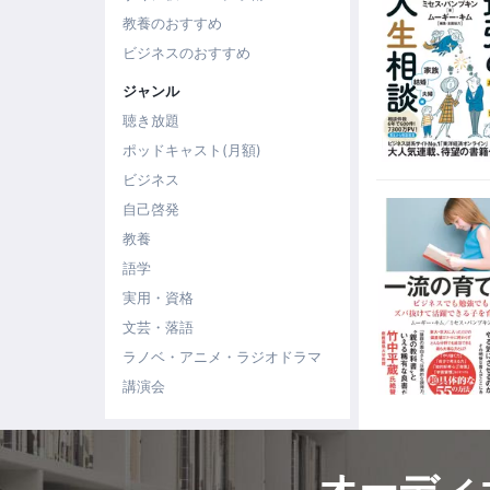
教養のおすすめ
ビジネスのおすすめ
ジャンル
聴き放題
ポッドキャスト(月額)
ビジネス
自己啓発
教養
語学
実用・資格
文芸・落語
ラノベ・アニメ・ラジオドラマ
講演会