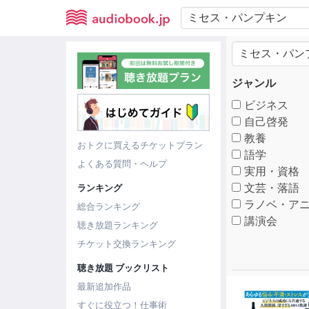
ジャンル
ビジネス
自己啓発
教養
おトクに買えるチケットプラン
語学
よくある質問・ヘルプ
実用・資格
文芸・落語
ランキング
ラノベ・アニ
総合ランキング
講演会
聴き放題ランキング
チケット交換ランキング
聴き放題 ブックリスト
最新追加作品
すぐに役立つ！仕事術