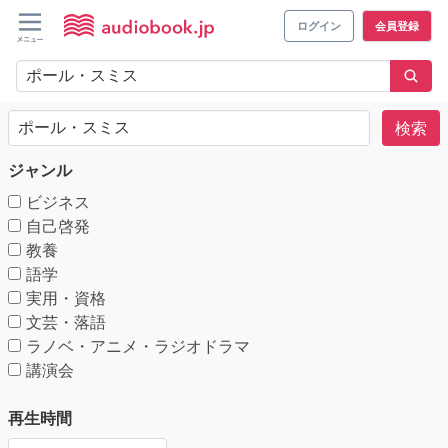
ログイン
会員登録
検索
ジャンル
ビジネス
自己啓発
教養
語学
実用・資格
文芸・落語
ラノベ・アニメ・ラジオドラマ
講演会
再生時間