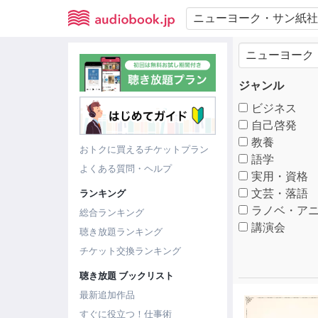
ジャンル
ビジネス
自己啓発
教養
おトクに買えるチケットプラン
語学
よくある質問・ヘルプ
実用・資格
文芸・落語
ランキング
ラノベ・アニ
総合ランキング
講演会
聴き放題ランキング
チケット交換ランキング
聴き放題 ブックリスト
最新追加作品
すぐに役立つ！仕事術