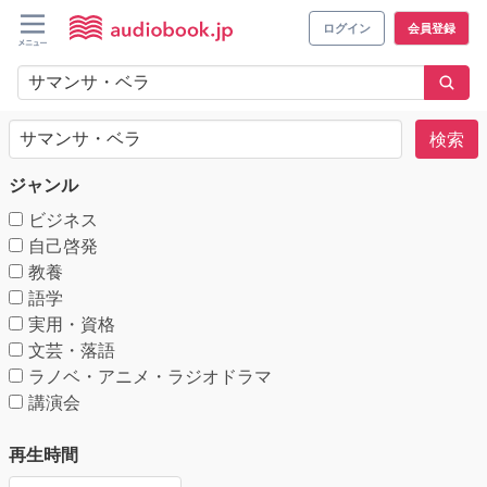
ログイン
会員登録
検索
ジャンル
ビジネス
自己啓発
教養
語学
実用・資格
文芸・落語
ラノベ・アニメ・ラジオドラマ
講演会
再生時間