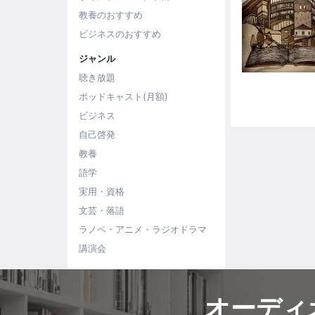
教養のおすすめ
ビジネスのおすすめ
ジャンル
聴き放題
ポッドキャスト(月額)
ビジネス
自己啓発
教養
語学
実用・資格
文芸・落語
ラノベ・アニメ・ラジオドラマ
講演会
オーディ