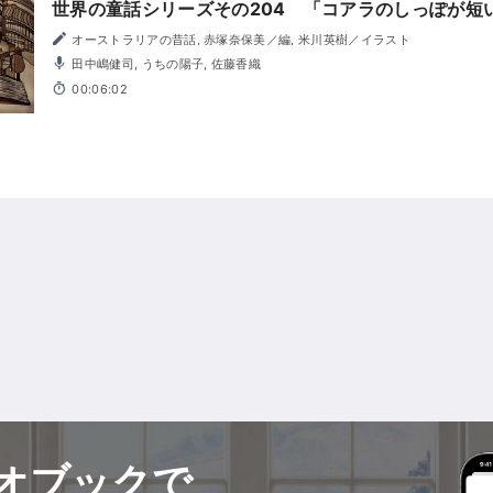
世界の童話シリーズその204 「コアラのしっぽが短
オーストラリアの昔話, 赤塚奈保美／編, 米川英樹／イラスト
田中嶋健司, うちの陽子, 佐藤香織
00:06:02
オブックで