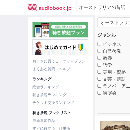
ジャンル
ビジネス
自己啓発
教養
おトクに買えるチケットプラン
語学
よくある質問・ヘルプ
実用・資格
文芸・落語
ランキング
ラノベ・アニ
総合ランキング
講演会
聴き放題ランキング
チケット交換ランキング
聴き放題 ブックリスト
最新追加作品
すぐに役立つ！仕事術