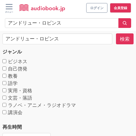
ログイン
会員登録
検索
ジャンル
ビジネス
自己啓発
教養
語学
実用・資格
文芸・落語
ラノベ・アニメ・ラジオドラマ
講演会
再生時間