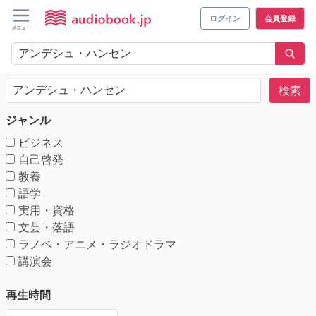
ログイン
会員登録
検索
ジャンル
ビジネス
自己啓発
教養
語学
実用・資格
文芸・落語
ラノベ・アニメ・ラジオドラマ
講演会
再生時間