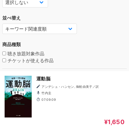
並べ替え
商品種類
聴き放題対象作品
チケットが使える作品
運動脳
アンデシュ・ハンセン, 御舩由美子／訳
竹内圭
07:09:09
¥1,650