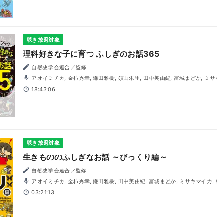
聴き放題対象
理科好きな子に育つ ふしぎのお話365
自然史学会連合／監修
アオイミチカ, 金柿秀幸, 鎌田雅樹, 須山朱里, 田中美由紀, 富城まどか, ミ
18:43:06
聴き放題対象
生きもののふしぎなお話 ～びっくり編～
自然史学会連合／監修
アオイミチカ, 金柿秀幸, 鎌田雅樹, 田中美由紀, 富城まどか, ミサキマイカ,
03:21:13