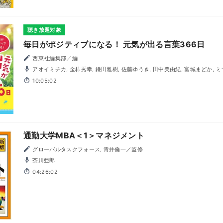
聴き放題対象
毎日がポジティブになる！ 元気が出る言葉366日
西東社編集部／編
アオイミチカ, 金柿秀幸, 鎌田雅樹, 佐藤ゆうき, 田中美由紀, 富城まどか, ミサキマイカ, 山本寛子, 結城か
えで
10:05:02
通勤大学MBA＜1＞マネジメント
グローバルタスクフォース, 青井倫一／監修
茶川亜郎
04:26:02