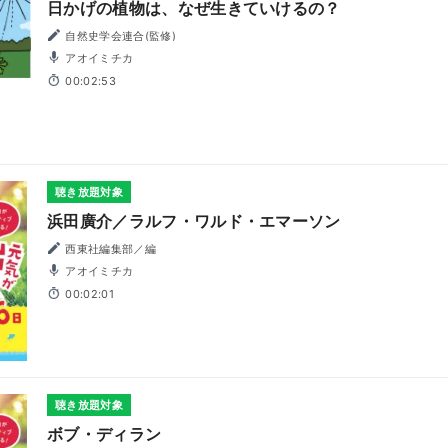
日かげの植物は、なぜ生きていけるの？
自然史学会連合(監修)
アオイミチカ
00:02:53
聴き放題対象
浜田廣介／ラルフ・ワルド・エマーソン
西東社編集部／編
アオイミチカ
00:02:01
聴き放題対象
ボブ・ディラン