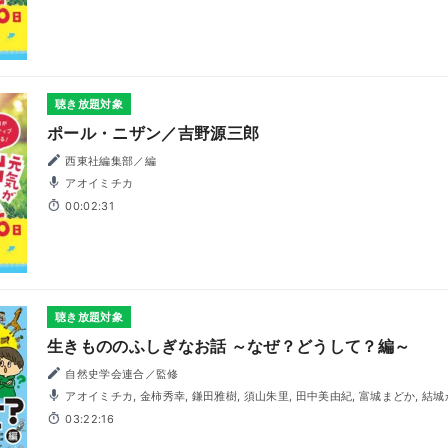
聴き放題対象
ポール・ニザン／吉野源三郎
西東社編集部／編
アオイミチカ
00:02:31
聴き放題対象
生きもののふしぎなお話 ～なぜ？どうして？編～
自然史学会連合／監修
アオイミチカ, 金柿秀幸, 鎌田雅樹, 須山朱里, 田中美由紀, 富城まどか, 結
03:22:16