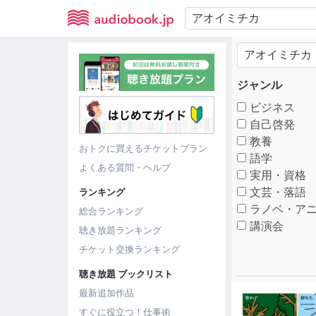
ジャンル
ビジネス
自己啓発
教養
おトクに買えるチケットプラン
語学
よくある質問・ヘルプ
実用・資格
文芸・落語
ランキング
ラノベ・アニ
総合ランキング
講演会
聴き放題ランキング
チケット交換ランキング
聴き放題 ブックリスト
最新追加作品
すぐに役立つ！仕事術