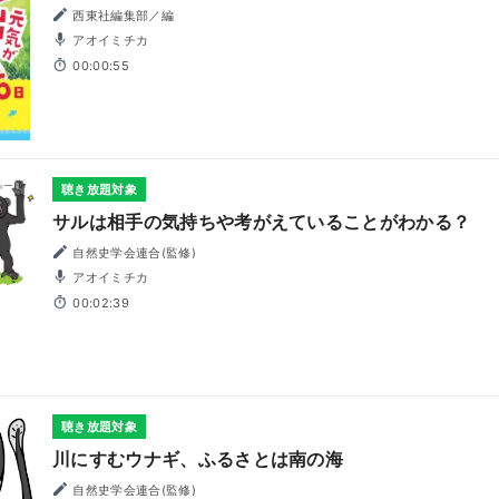
西東社編集部／編
アオイミチカ
00:00:55
聴き放題対象
サルは相手の気持ちや考がえていることがわかる？
自然史学会連合(監修)
アオイミチカ
00:02:39
聴き放題対象
川にすむウナギ、ふるさとは南の海
自然史学会連合(監修)