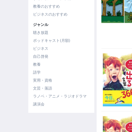
教養のおすすめ
ビジネスのおすすめ
ジャンル
聴き放題
ポッドキャスト(月額)
ビジネス
自己啓発
教養
語学
実用・資格
文芸・落語
ラノベ・アニメ・ラジオドラマ
講演会