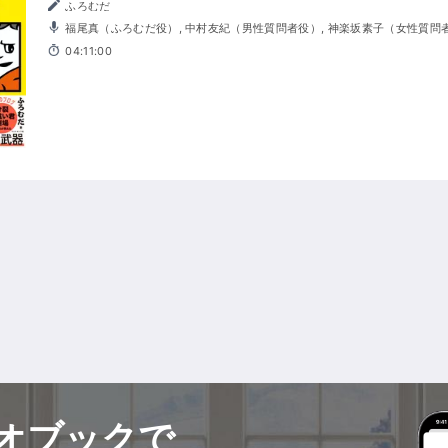
ふろむだ
福尾真（ふろむだ役）, 中村友紀（男性質問者役）, 神楽坂素子（女性質問
04:11:00
オブックで