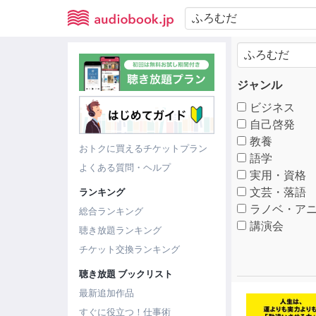
ジャンル
ビジネス
自己啓発
教養
おトクに買えるチケットプラン
語学
よくある質問・ヘルプ
実用・資格
文芸・落語
ランキング
ラノベ・アニ
総合ランキング
講演会
聴き放題ランキング
チケット交換ランキング
聴き放題 ブックリスト
最新追加作品
すぐに役立つ！仕事術