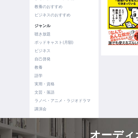
教養のおすすめ
ビジネスのおすすめ
ジャンル
聴き放題
ポッドキャスト(月額)
ビジネス
自己啓発
教養
語学
実用・資格
文芸・落語
ラノベ・アニメ・ラジオドラマ
講演会
オーディ