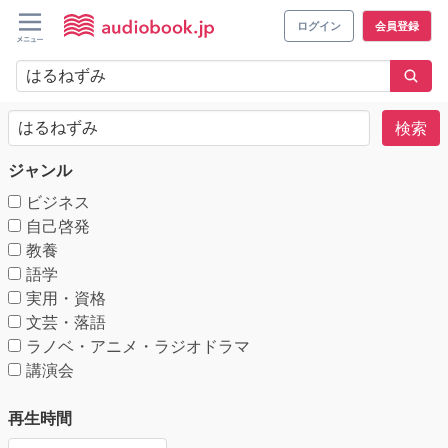
ログイン
会員登録
検索
ジャンル
ビジネス
自己啓発
教養
語学
実用・資格
文芸・落語
ラノベ・アニメ・ラジオドラマ
講演会
再生時間