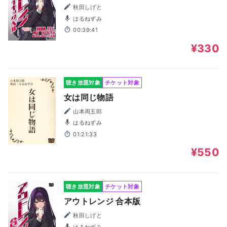
秋田しげと
はるねずみ
00:39:41
¥330
聴き放題対象
チケット対象
女は同じ物語
山本周五郎
はるねずみ
01:21:33
¥550
聴き放題対象
チケット対象
アウトレンジ 合本版
秋田しげと
はるねずみ