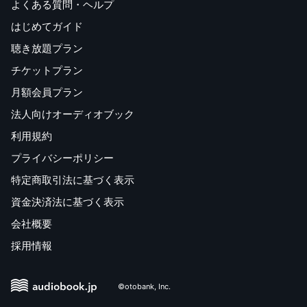
よくある質問・ヘルプ
はじめてガイド
聴き放題プラン
チケットプラン
月額会員プラン
法人向けオーディオブック
利用規約
プライバシーポリシー
特定商取引法に基づく表示
資金決済法に基づく表示
会社概要
採用情報
©otobank, Inc.