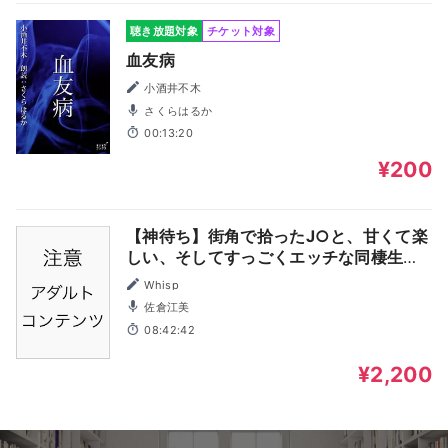
聴き放題対象
チケット対象
血友病
小酒井不木
さくらはるか
00:13:20
¥200
【神待ち】街角で拾ったJ○と、甘くて楽
しい、そしてすっごくエッチな同棲生
活、してみませんか？【プレミアムフォ
Whisp
ーリー】
佐倉江美
08:42:42
¥2,200