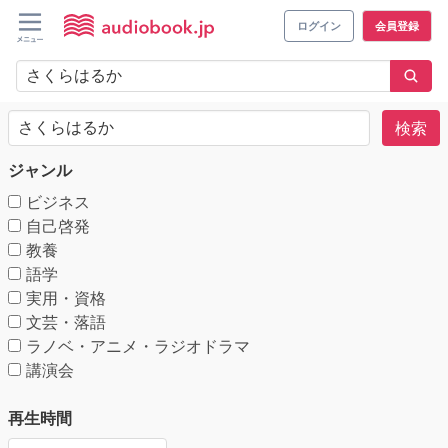
ログイン
会員登録
検索
ジャンル
ビジネス
自己啓発
教養
語学
実用・資格
文芸・落語
ラノベ・アニメ・ラジオドラマ
講演会
再生時間