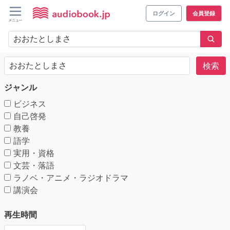
ログイン
会員登録
検索
ジャンル
ビジネス
自己啓発
教養
語学
実用・資格
文芸・落語
ラノベ・アニメ・ラジオドラマ
講演会
再生時間