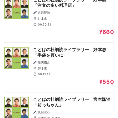
「注文の多い料理店」
宮沢賢治
好本惠
00:20:51
¥660
ことばの杜朗読ライブラリー 好本惠
「手袋を買いに」
新美南吉
好本惠
00:15:13
¥550
ことばの杜朗読ライブラリー 宮本隆治
「坊っちゃん」
夏目漱石