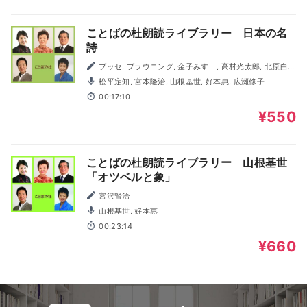
ことばの杜朗読ライブラリー 日本の名
詩
ブッセ, ブラウニング, 金子みすゞ, 高村光太郎, 北原白
秋, 島崎藤村, 宮沢賢治
松平定知, 宮本隆治, 山根基世, 好本惠, 広瀬修子
00:17:10
¥550
ことばの杜朗読ライブラリー 山根基世
「オツベルと象」
宮沢賢治
山根基世, 好本惠
00:23:14
¥660