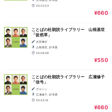
宮本隆治, 好本惠
00:25:53
¥660
ことばの杜朗読ライブラリー 山根基世
「徒然草」
吉田兼好
山根基世, 好本惠
00:08:48
¥550
ことばの杜朗読ライブラリー 広瀬修子
「信号」
ガルシン
広瀬修子, 好本惠
00:43:16
¥660