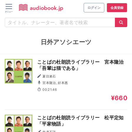
ログイン
会員登録
日外アソシエーツ
ことばの杜朗読ライブラリー 宮本隆治
「吾輩は猫である」
夏目漱石
宮本隆治, 好本惠
00:21:46
¥660
ことばの杜朗読ライブラリー 松平定知
「平家物語」
作者不詳