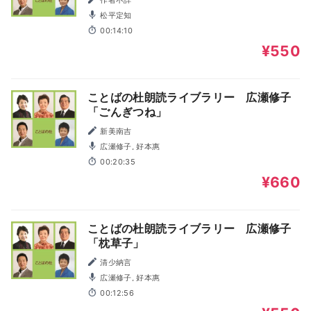
松平定知
00:14:10
¥550
ことばの杜朗読ライブラリー 広瀬修子
「ごんぎつね」
新美南吉
広瀬修子, 好本惠
00:20:35
¥660
ことばの杜朗読ライブラリー 広瀬修子
「枕草子」
清少納言
広瀬修子, 好本惠
00:12:56