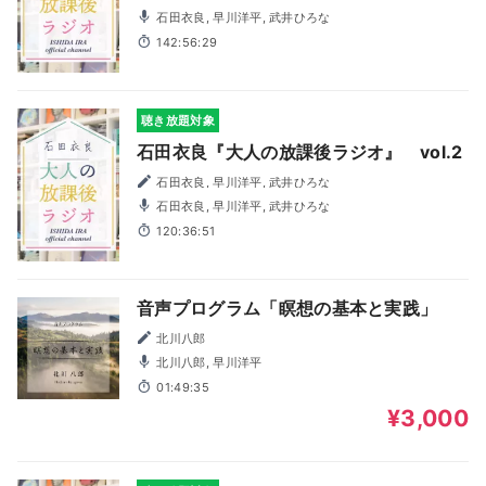
石田衣良, 早川洋平, 武井ひろな
142:56:29
聴き放題対象
石田衣良『大人の放課後ラジオ』 vol.2
石田衣良, 早川洋平, 武井ひろな
石田衣良, 早川洋平, 武井ひろな
120:36:51
音声プログラム「瞑想の基本と実践」
北川八郎
北川八郎, 早川洋平
01:49:35
¥3,000