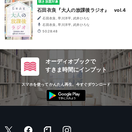
聴き放題対象
石田衣良『大人の放課後ラジオ』 vol.4
石田衣良, 早川洋平, 武井ひろな
石田衣良, 早川洋平, 武井ひろな
50:28:48
オーディオブックで
すきま時間にインプット
スマホを使って かんたん再生、今すぐダウンロード