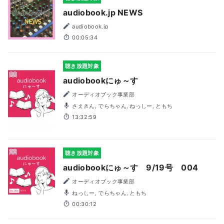
audiobook.jp NEWS
audiobook.jp
00:05:34
聴き放題対象
audiobookにゅ～す
オーディオブック事業部
さえきん, でらちゃん, ねっしー, ともち
13:32:59
聴き放題対象
audiobookにゅ～す 9/19号 004
オーディオブック事業部
ねっしー, でらちゃん, ともち
00:30:12