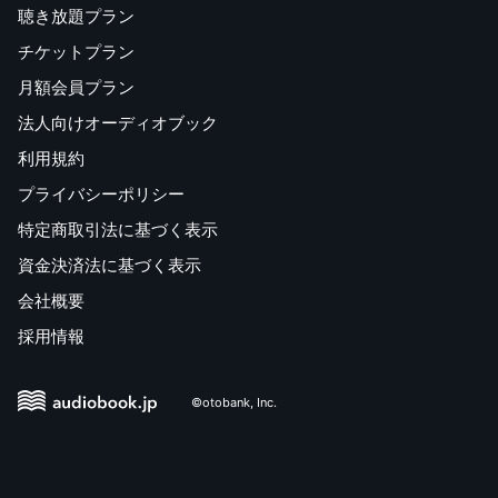
聴き放題プラン
チケットプラン
月額会員プラン
法人向けオーディオブック
利用規約
プライバシーポリシー
特定商取引法に基づく表示
資金決済法に基づく表示
会社概要
採用情報
©otobank, Inc.