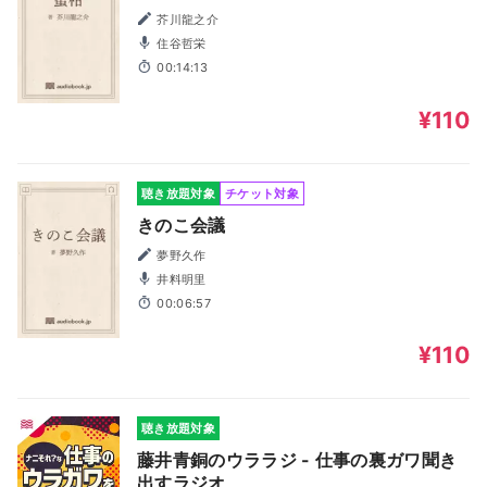
芥川龍之介
住谷哲栄
00:14:13
¥110
聴き放題対象
チケット対象
きのこ会議
夢野久作
井料明里
00:06:57
¥110
聴き放題対象
藤井青銅のウララジ - 仕事の裏ガワ聞き
出すラジオ