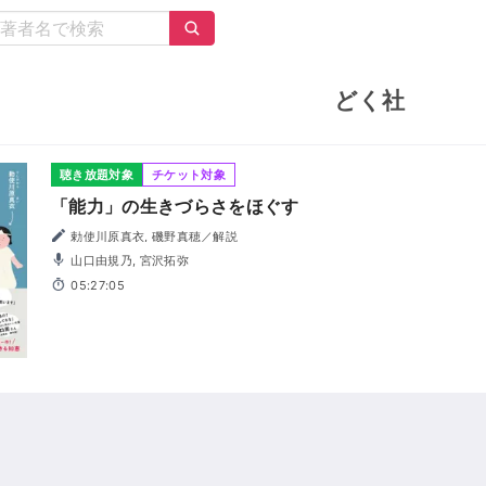
どく社
聴き放題対象
チケット対象
「能力」の生きづらさをほぐす
勅使川原真衣, 磯野真穂／解説
山口由規乃, 宮沢拓弥
05:27:05