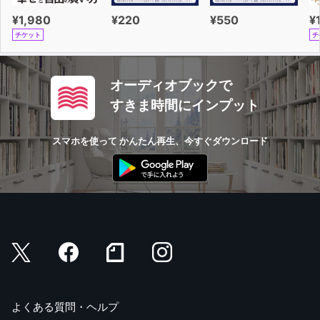
¥1,980
¥220
¥550
¥
チケット
チ
オーディオブックで
すきま時間にインプット
スマホを使って かんたん再生、今すぐダウンロード
よくある質問・ヘルプ