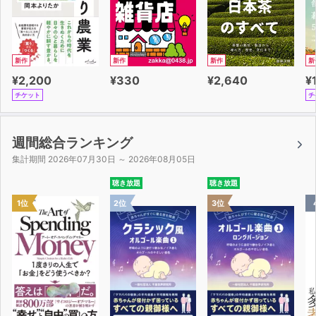
新作
新作
新作
新
¥2,200
¥330
¥2,640
¥
チケット
チ
週間総合ランキング
集計期間 2026年07月30日 ～ 2026年08月05日
聴き放題
聴き放題
1位
2位
3位