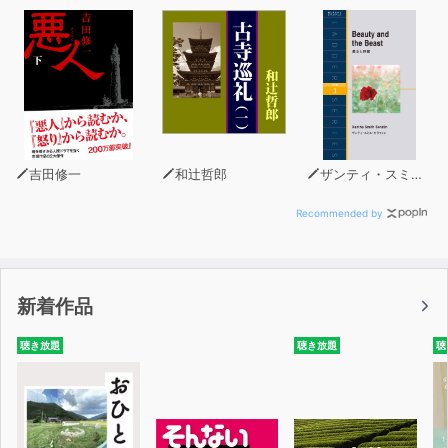
お名前、ご住所、ご連絡先、電子メールを明記の上、発行
元パンローリング株式会社までメールにてお問い合わせく
ださい。
メールアドレスはaudio@panrolling.comとなっておりま
す。
吉田修一
和辻哲郎
ザンティ・スミス・セラフィン
Recommended by
新着作品
聴き放題
聴き放題
聴