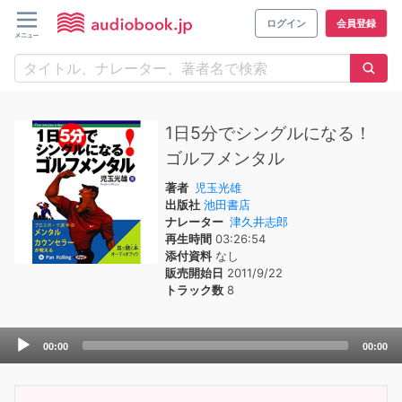
ログイン
会員登録
1日5分でシングルになる！
ゴルフメンタル
著者
児玉光雄
出版社
池田書店
ナレーター
津久井志郎
再生時間
03:26:54
添付資料
なし
販売開始日
2011/9/22
トラック数
8
Audio
00:00
00:00
Player