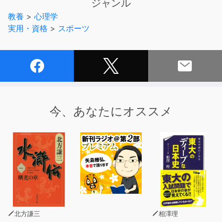
ジャンル
に臨むから集中力が途切れ、その結果ミスショットになる
教養
>
心理学
のです。
実用・資格
>
スポーツ
もちろんラウンド中ずっと好ましい心理状態を維持するこ
とは至難の業。
このメンタルトレーニングを実践することによってプレッ
シャーを味方にすれば、好ましい状態でプレーできる確立
は確実に高まってくるのです。
コースへ向かう車の中で、本オーディオブックのメンタル
トレーニング法を繰り返し聴き、自滅しない為の精神力強
今、あなたにオススメ
化を！
※本商品は「1日5分でシングルになる!ゴルフメンタル 」
(池田書店刊 児玉光雄著 ISBN：978-4-262-16296-6 893
円(税込))をオーディオ化したものです。
(C)Kodama Mitsuo
この商品には購入特典画像、音声がございます。
北方謙三
相澤理
特典ご希望のお客様は、ご購入サイト名、ご購入商品名、