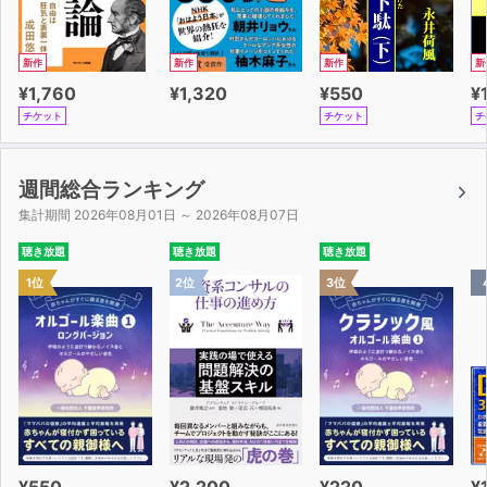
新作
新作
新作
新
¥1,760
¥1,320
¥550
¥
チケット
チケット
チ
週間総合ランキング
集計期間 2026年08月01日 ～ 2026年08月07日
聴き放題
聴き放題
聴き放題
1位
2位
3位
¥550
¥2,200
¥220
¥