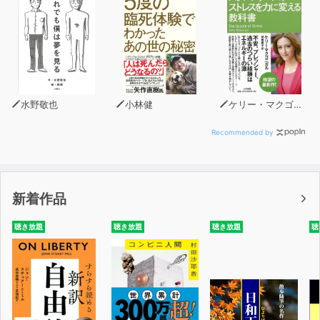
水野敬也
小林健
ケリー・マクゴニガル
Recommended by
新着作品
聴き放題
聴き放題
聴き放題
聴