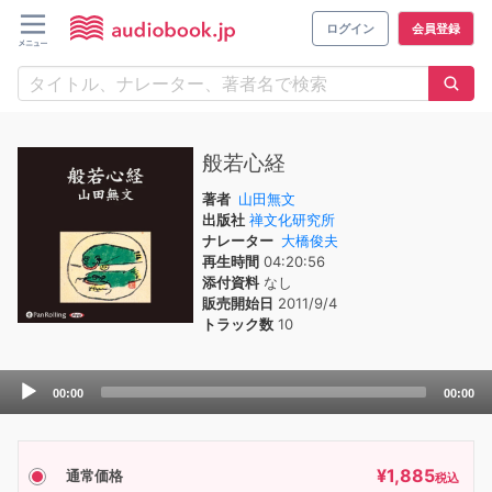
ログイン
会員登録
般若心経
著者
山田無文
出版社
禅文化研究所
ナレーター
大橋俊夫
再生時間
04:20:56
添付資料
なし
販売開始日
2011/9/4
トラック数
10
Audio
00:00
00:00
Player
¥
1,885
通常価格
税込