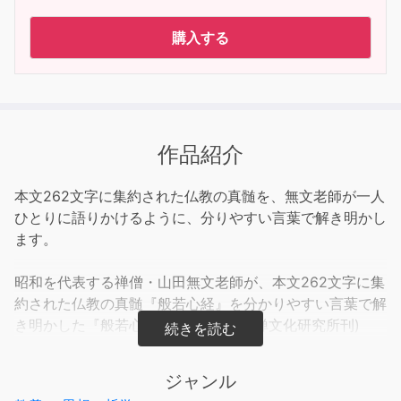
購入する
作品紹介
本文262文字に集約された仏教の真髄を、無文老師が一人
ひとりに語りかけるように、分りやすい言葉で解き明かし
ます。
昭和を代表する禅僧・山田無文老師が、本文262文字に集
約された仏教の真髄『般若心経』を分かりやすい言葉で解
き明かした『般若心経』(山田無文著/禅文化研究所刊)
を、プロのナレーターが朗読いたしました。
お釈迦様の時代の話から、ご本人の体験談に至るまで、
ジャンル
様々な話を例に出しつつ山田無文老師が語った言葉を読み