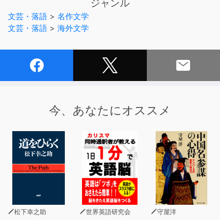
ジャンル
舞台となるのは1895年、ホームズの帰還後のことであ
文芸・落語
>
名作文学
る。
文芸・落語
>
海外文学
ジョン・H・ワトソン（43）
シャーロック・ホームズ（41）
1895年のある春の日の夜、サリー州ファーナム近郊から
美しい依頼人がホームズのもとを訪れる。
今回の依頼人となるそのうら若き美しい女性、ヴァイオレ
今、あなたにオススメ
ット・スミス嬢の話によると、ある日、母と自分の消息を
訪ねる広告が新聞に載ったという。
すぐにその新聞に名のあった弁護士のもとを訪ねてみる
と、亡くなった伯父の友人だという二人の紳士が待ってい
た。
父の死後、貧しい生活を送っていた彼女たちの生活を助け
てくれるという。
そして美しき自転車乗りヴァイオレット・スミス嬢は、紳
士の家で一人娘の音楽教師を勤めることに…。
松下幸之助
世界英語研究会
守屋洋
そしてある時、自転車での帰り道、後ろから見知らぬ怪し