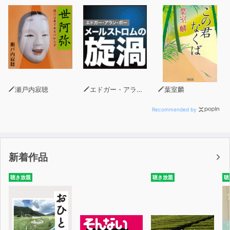
い人物に自転車でつけられていることに気づく。
忙しいホームズにかわってワトソンが単独捜査に向かう
が…。
不思議な巡り合わせで思いも寄らぬ悲劇へと発展する今回
のこの奇妙な事件。
ホームズはどのような推理を展開するのか！？
瀬戸内寂聴
エドガー・アラン・ポー
葉室麟
『自転車乗りの影』（原題：THE ADVENTURE OF THE
SOLITARY CYCLIST）は、
Recommended by
「美しき自転車乗り」や「孤独な自転車乗り」などの邦題
で知られている。
（1903年 12月初出）ストランド・マガジン「シャーロッ
新着作品
ク・ホームズの帰還」より First published in the Strand
Magazine, Dec. 1903
聴き放題
聴き放題
聴