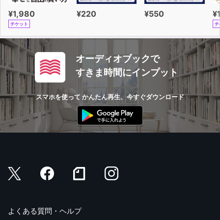
¥1,980
¥220
¥550
¥
チケット
チ
オーディオブックで
すきま時間にインプット
スマホを使って かんたん再生、今すぐダウンロード
よくある質問・ヘルプ