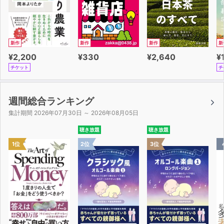
新作
新作
新作
新
¥2,200
¥330
¥2,640
¥
チケット
チ
週間総合ランキング
集計期間 2026年07月30日 ～ 2026年08月05日
聴き放題
聴き放題
1位
2位
3位