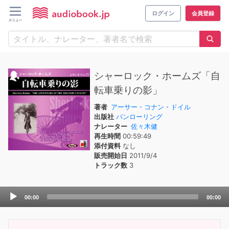
ログイン
会員登録
シャーロック・ホームズ「自
転車乗りの影」
著者
アーサー・コナン・ドイル
出版社
パンローリング
ナレーター
佐々木健
再生時間
00:59:49
添付資料
なし
販売開始日
2011/9/4
トラック数
3
Audio
00:00
00:00
Player