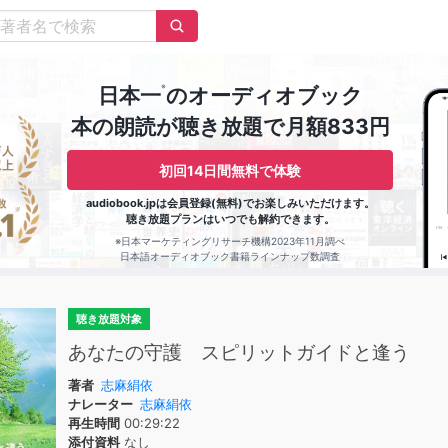
※
日本一
のオーディオブック
本の朗読が聴き放題で月額833円
初回14日間無料で体験
audiobook.jpは会員登録(無料)でお楽しみいただけます。
聴き放題プランはいつでも解約できます。
※日本マーケティングリサーチ機構2023年11月調べ
日本語オーディオブック書籍ラインナップ数調査
聴き放題対象
あなたの守護 スピリットガイドと逢う
著者
志麻絹依
ナレーター
志麻絹依
再生時間
00:29:22
添付資料
なし