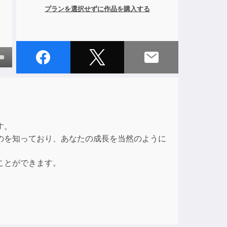
プランを選択せずに作品を購入する
own
ase
す。
ase
のを知っており、あなたの成長を当然のように
e.
ことができます。