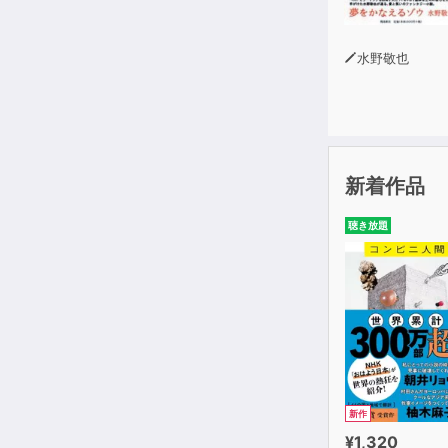
水野敬也
新着作品
聴き放題
新作
¥1,320