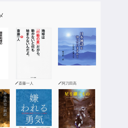
メ
斎藤一人
阿刀田高