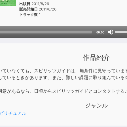
出版日
2011/8/26
販売開始日
2011/8/26
トラック数
1
Use
00:00
Up/D
Arrow
keys
作品紹介
to
incre
or
いていなくても、スピリッツガイドは、無条件に見守っていま
decre
しているときがあります、また、難しい課題に取り組んでいる
volum
。
用意があるなら、日頃からスピリッツガイドとコンタクトする
ジャンル
ピリチュアル