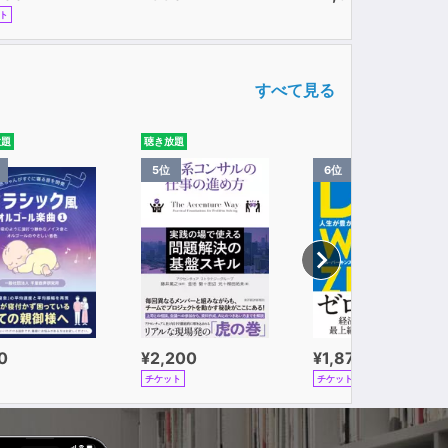
ト
すべて見る
放題
聴き放題
5位
6位
0
¥2,200
¥1,870
チケット
チケット