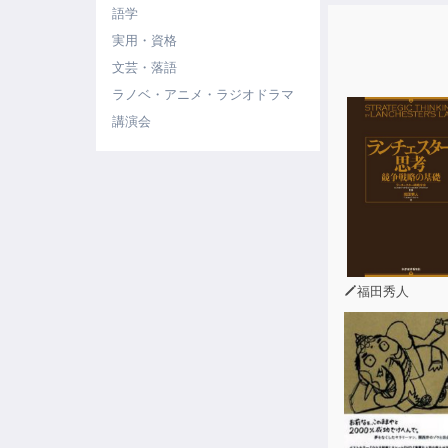
語学
実用・資格
文芸・落語
ラノベ・アニメ・ラジオドラマ
講演会
福田秀人