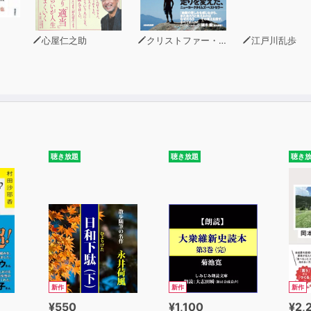
心屋仁之助
クリストファー・マクドゥーガル
江戸川乱歩
聴き放題
聴き放題
聴き
新作
新作
新作
¥550
¥1,100
¥2,