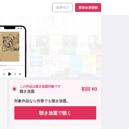
ログイン
新規会員登録
この作品は聴き放題対象です
初回 ¥0
聴き放題
対象作品なら何冊でも聴き放題。
聴き放題で聴く