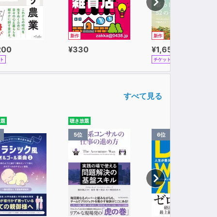
新作
新作
200
¥330
¥1,650
ト
チケット
すべて見る
放題
聴き放題
5位
6位