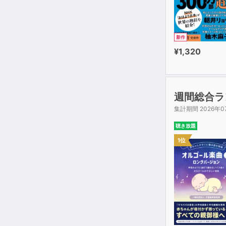
新作
¥1,320
週間総合ラ
集計期間 2026年0
聴き放題
1位