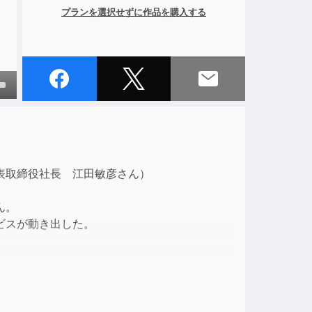
プランを選択せずに作品を購入する
own
ase
表取締役社長 江田敏彦さん）
ase
ん。
e.
ビスが動き出した。