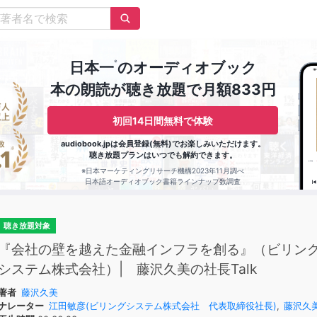
※
日本一
のオーディオブック
本の朗読が聴き放題で月額833円
初回14日間無料で体験
audiobook.jpは会員登録(無料)でお楽しみいただけます。
聴き放題プランはいつでも解約できます。
※日本マーケティングリサーチ機構2023年11月調べ
日本語オーディオブック書籍ラインナップ数調査
聴き放題対象
『会社の壁を越えた金融インフラを創る』（ビリン
システム株式会社）| 藤沢久美の社長Talk
著者
藤沢久美
ナレーター
江田敏彦(ビリングシステム株式会社 代表取締役社長)
,
藤沢久