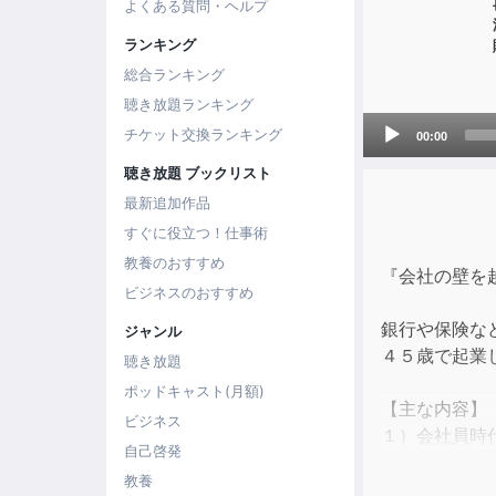
よくある質問・ヘルプ
ランキング
総合ランキング
聴き放題ランキング
Audio
チケット交換ランキング
00:00
Player
聴き放題 ブックリスト
最新追加作品
すぐに役立つ！仕事術
教養のおすすめ
『会社の壁を
ビジネスのおすすめ
銀行や保険な
ジャンル
４５歳で起業
聴き放題
ポッドキャスト(月額)
【主な内容】
ビジネス
１）会社員時
自己啓発
２)４５歳で
教養
３)第三者の