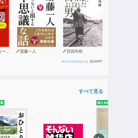
ソン
斎藤一人
百田尚樹
Recommended by
すべて見る
放題
聴き放題