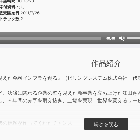
再生時間
00:36:23
添付資料
なし
販売開始日
2011/7/26
トラック数
2
Use
00:00
Up/D
Arrow
keys
作品紹介
to
incre
越えた金融インフラを創る』（ビリングシステム株式会社 代
or
decre
ど、決済に関わる企業の壁を越えた新事業を立ち上げた江田さ
volum
し、６年間の赤字を耐え抜き、上場を実現。世界を変えるサー
代の信頼が作ってくれたチャンス
起業。６年続いた赤字
登場で効率化する事業に注目