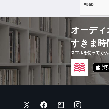
¥550
オーディ
すきま時
スマホを使って か