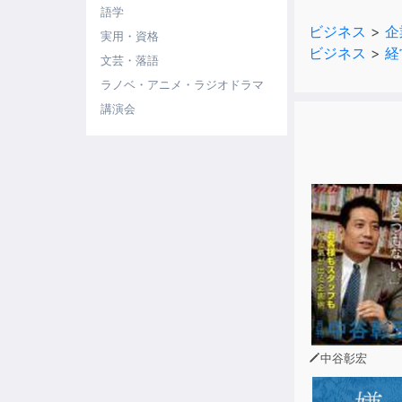
語学
４)金融のハ
ビジネス
>
企
５)すべての生
実用・資格
ビジネス
>
経
文芸・落語
ラノベ・アニメ・ラジオドラマ
講演会
中谷彰宏