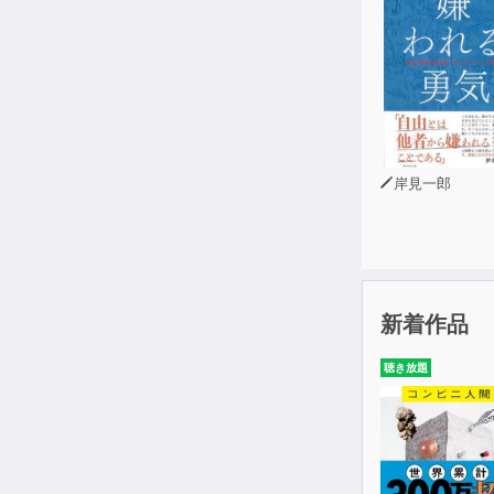
岸見一郎
新着作品
聴き放題