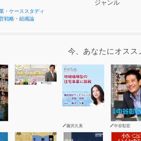
ジャンル
ブから情報のハブへ
業・ケーススタディ
情報は決済情報にある(放送日：2011年7月5日)
営戦略・組織論
今、あなたにオスス
藤沢久美
中谷彰宏