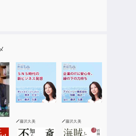
メ
藤沢久美
藤沢久美