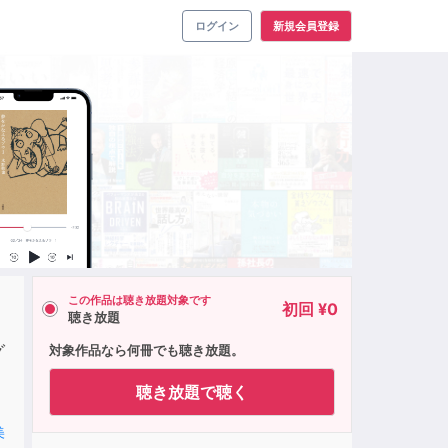
ログイン
新規会員登録
この作品は聴き放題対象です
初回 ¥0
聴き放題
グ
対象作品なら何冊でも聴き放題。
聴き放題で聴く
美