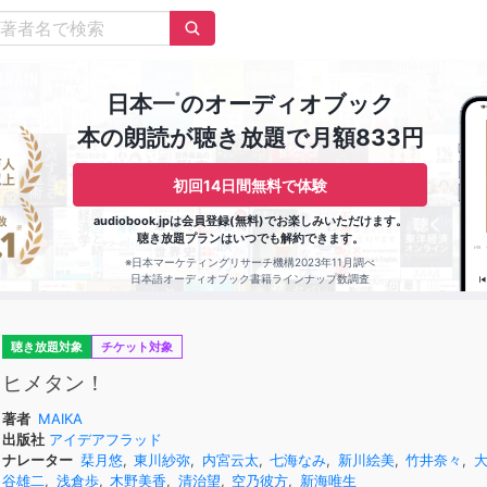
※
日本一
のオーディオブック
本の朗読が聴き放題で月額833円
初回14日間無料で体験
audiobook.jpは会員登録(無料)でお楽しみいただけます。
聴き放題プランはいつでも解約できます。
※日本マーケティングリサーチ機構2023年11月調べ
日本語オーディオブック書籍ラインナップ数調査
聴き放題対象
チケット対象
ヒメタン！
著者
MAIKA
出版社
アイデアフラッド
ナレーター
栞月悠
,
東川紗弥
,
内宮云太
,
七海なみ
,
新川絵美
,
竹井奈々
,
谷雄二
,
浅倉歩
,
木野美香
,
清治望
,
空乃彼方
,
新海唯生