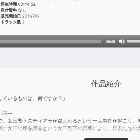
再生時間
00:44:52
添付資料
なし
販売開始日
2011/7/6
トラック数
2
Use
00:00
Up/D
Arrow
keys
to
incre
作品紹介
or
decre
しているものは、何ですか？」
volum
ル国―
で、女王陛下のティアラが盗まれるという一大事件が起こり、
者に女王の座を譲るという女王陛下の言葉により、姫君たちの