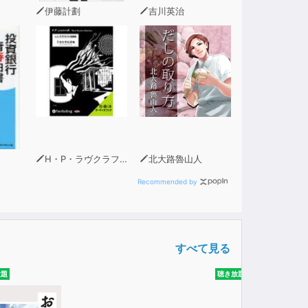
伊藤計劃
吉川英治
H・P・ラヴクラフト
北大路魯山人
Recommended by
すべて見る
放題
聴き放題