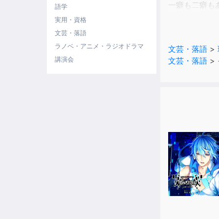
一癖も二癖も
語学
そして、次代
実用・資格
文芸・落語
CAST
ラノベ・アニメ・ラジオドラマ
文芸・落語
>
ピーチ・メル
講演会
文芸・落語
>
カフェ・モカ
ベルガ・モッ
エスプレッソ
オレンジ・ペ
女王陛下(カ
シュガー・シ
ミルク王子：
ミル：木野 
メイ：清治 
クウ：空乃 
母親/子供/ギ
STAFF