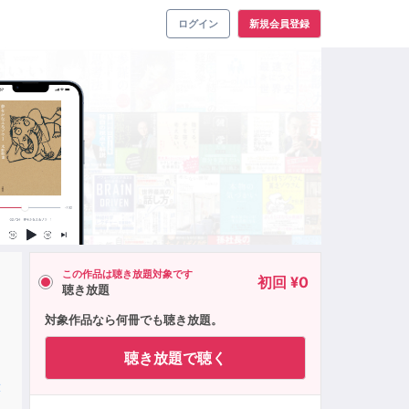
ログイン
新規会員登録
この作品は聴き放題対象です
初回 ¥0
聴き放題
対象作品なら何冊でも聴き放題。
聴き放題で聴く
大