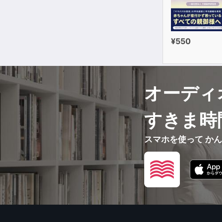
¥550
オーディ
すきま時
スマホを使って か