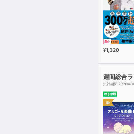
新作
¥1,320
週間総合ラ
集計期間 2026年0
聴き放題
1位