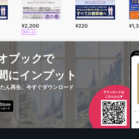
¥2,200
¥220
¥1,
チケット
オブックで
間にインプット
んたん再生、今すぐダウンロード