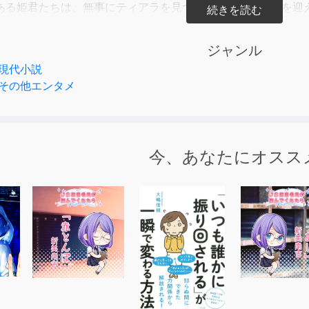
ある姫君たちは、無事にティアラを見つけ出し、戴冠の儀を迎
女王の座は誰の手に！？
ジャンル
現代小説
バ・クローナル：栞月 悠
その他エンタメ
・ド・リップ：東川 紗弥
ト・フレグランス：内宮 云太
・デ・リストレット：七海 なみ
コー・ファニングス：新川 絵美
今、あなたにオスス
フェ・ラテ・ド・リップ)：竹井 奈々
ロップ：大谷 雄二
浅倉 歩
美香
望
彼方
ャル男：新海 唯生