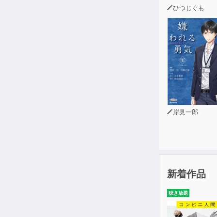
脚本：ニドネ
ひつじぐも
編集：石田 
音響：出口 
ディレクター
イラスト：さ
音楽提供(一部)：
「thought at
「Recollecti
「女王の生誕
岸見一郎
制作：MAIKA
協力：EBA PR
新着作品
聴き放題