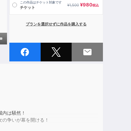
この作品はチケット対象です
¥
980
¥
1,500
税込
チケット
プランを選択せずに作品を購入する
own
ase
ase
e.
城内は騒然！
女の争いが幕を開ける！