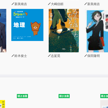
新美南吉
大嶋信頼
新美南吉
光
由大
：山口 聡子
こうもち
7th Piece
tack」
on」
」
鈴木俊士
志駕晃
保田隆明
ODUCTION
聴き放題
聴き放題
聴き