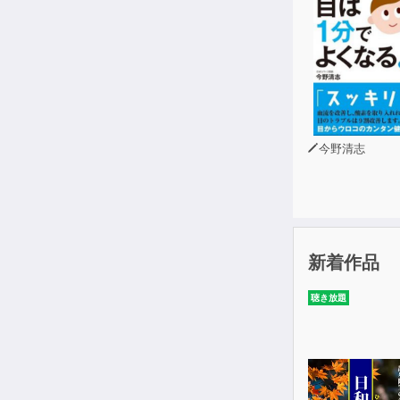
今野清志
新着作品
聴き放題