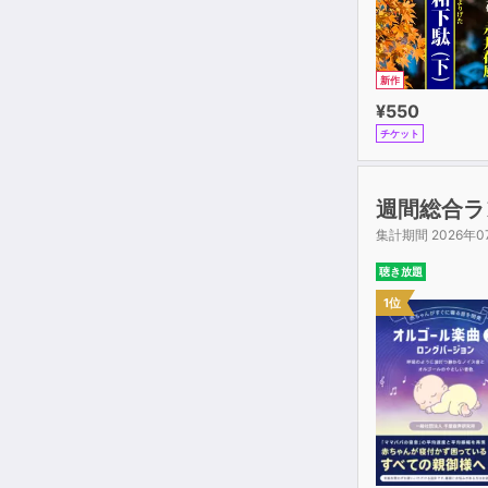
新作
¥550
チケット
週間総合ラ
集計期間 2026年0
聴き放題
1位