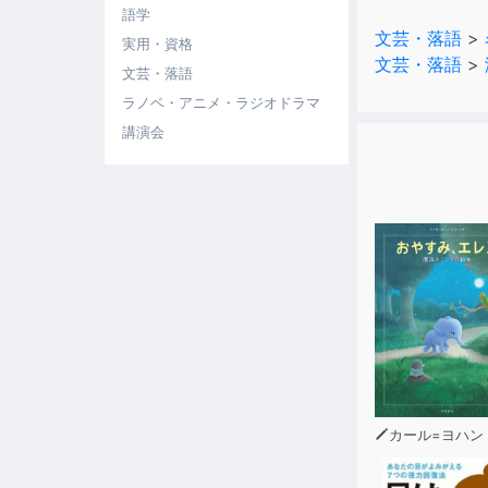
語学
そして、魔法
文芸・落語
>
実用・資格
文芸・落語
>
しかし、白雪
文芸・落語
が返ってきた
ラノベ・アニメ・ラジオドラマ
講演会
怒りに震える
カール=ヨハン・エリーン（