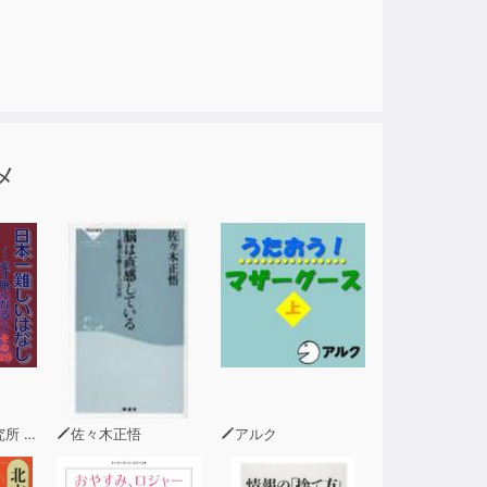
い女性は誰か」と聞くと、白雪姫だという答え
メ
問 青木幹和
佐々木正悟
アルク