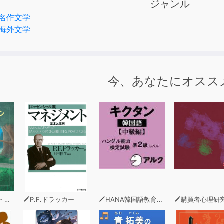
ジャンル
の鏡の同意の答えを聞いて、安心するのであった。
名作文学
海外文学
姫が７歳になったある日、王妃が魔法の鏡に「世界で一番美し
。
王妃は、ついに彼女を殺そうと企むのである。
今、あなたにオスス
著）
P.F.ドラッカー
HANA韓国語教育研究会
購買者心理研究所 株式会社モデンナ 顧