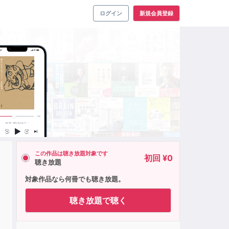
ログイン
新規会員登録
この作品は聴き放題対象です
初回 ¥0
聴き放題
対象作品なら何冊でも聴き放題。
聴き放題で聴く