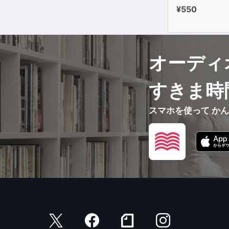
¥550
オーディ
すきま時
スマホを使って か