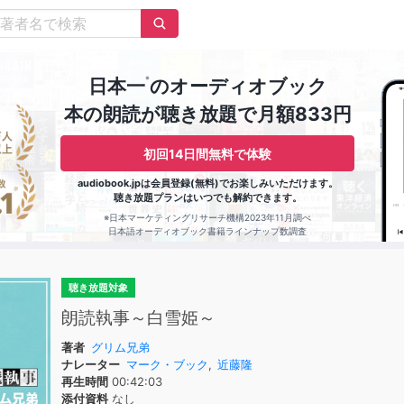
※
日本一
のオーディオブック
本の朗読が聴き放題で月額833円
初回14日間無料で体験
audiobook.jpは会員登録(無料)でお楽しみいただけます。
聴き放題プランはいつでも解約できます。
※日本マーケティングリサーチ機構2023年11月調べ
日本語オーディオブック書籍ラインナップ数調査
聴き放題対象
朗読執事～白雪姫～
著者
グリム兄弟
ナレーター
マーク・ブック
,
近藤隆
再生時間
00:42:03
添付資料
なし