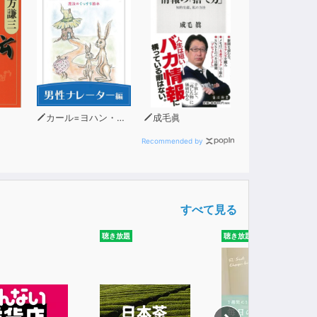
カール=ヨハン・エリーン
成毛眞
Recommended by
すべて見る
聴き放題
聴き放題