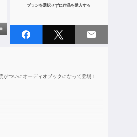
プランを選択せずに作品を購入する
own
ase
朗読がついにオーディオブックになって登場！
ase
e.