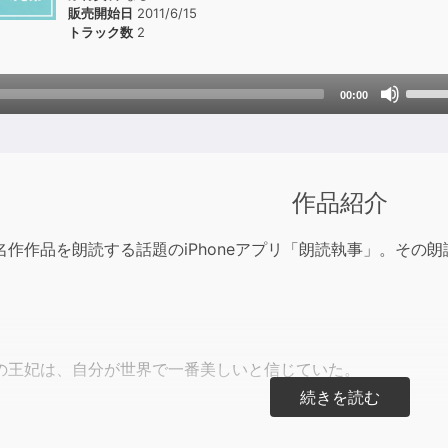
販売開始日
2011/6/15
トラック数
2
Use
00:00
Up/D
Arrow
keys
to
作品紹介
incre
or
名作作品を朗読する話題のiPhoneアプリ「朗読執事」。その
decre
volum
の王妃は、自分が世界で一番美しいと信じていた。
鏡を見ると「世界で一番美しい女性は誰か」と聞いた。