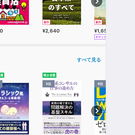
新作
新作
0
¥2,640
¥1,650
チケット
すべて見る
放題
聴き放題
5位
6位