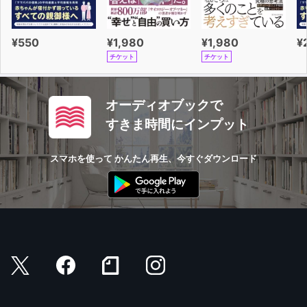
¥550
¥1,980
¥1,980
¥
チケット
チケット
オーディオブックで
すきま時間にインプット
スマホを使って かんたん再生、今すぐダウンロード