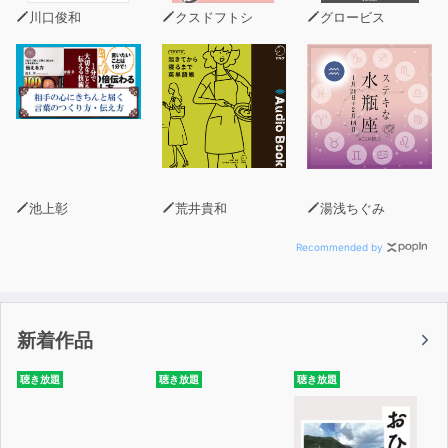
川口俊和
クスドフトシ
グロービス
池上彰
荒井貴和
湯浅ちぐみ
Recommended by
新着作品
聴き放題
聴き放題
聴き放題