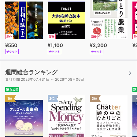
新作
新作
新作
新
¥550
¥1,100
¥2,200
¥
チケット
チケット
チケット
週間総合ランキング
集計期間 2026年07月31日 ～ 2026年08月06日
聴き放題
聴
1位
2位
3位