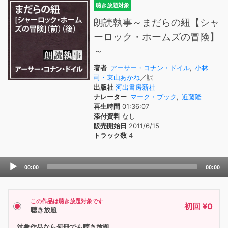
聴き放題対象
朗読執事～まだらの紐【シャ
ーロック・ホームズの冒険】
～
著者
アーサー・コナン・ドイル
,
小林
司・東山あかね
／訳
出版社
河出書房新社
ナレーター
マーク・ブック
,
近藤隆
再生時間
01:36:07
添付資料
なし
販売開始日
2011/6/15
トラック数
4
Audio
00:00
00:00
Player
この作品は聴き放題対象です
初回 ¥0
聴き放題
対象作品なら何冊でも聴き放題。