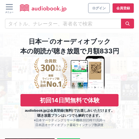
ログイン
会員登録
※
日本一
のオーディオブック
本の朗読が聴き放題で月額833円
初回14日間無料で体験
audiobook.jpは会員登録(無料)でお楽しみいただけます。
聴き放題プランはいつでも解約できます。
※日本マーケティングリサーチ機構2023年11月調べ
日本語オーディオブック書籍ラインナップ数調査