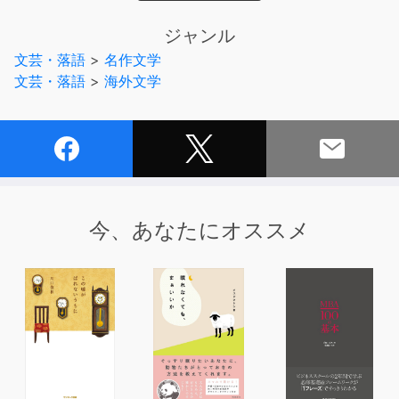
ある早朝、突然ホームズに起こされたワトスンは、ひどく
疲れた風の若い女性、ヘレン・ストウナの話を聞いた。
ジャンル
話によると、姉のジュリアが「まだらの紐（バンド）
文芸・落語
>
名作文学
よ！」という謎の言葉を残し、亡くなったという。
文芸・落語
>
海外文学
ヘレンは、姉の死の直前に聞いたという不穏な音を聞き、
ホームズに事件の究明を依頼する。
今、あなたにオススメ