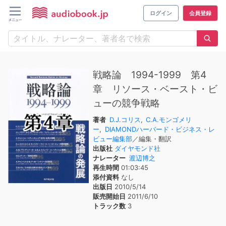
ログイン
会員登録
戦略論 1994-1999 第4
章 リソース・ベースト・ビ
ューの競争戦略
著者
D.J.コリス
,
C.A.モンゴメリ
ー
,
DIAMONDハーバード・ビジネス・レ
ビュー編集部
／編集・翻訳
出版社
ダイヤモンド社
ナレーター
渡辺博之
再生時間
01:03:45
添付資料
なし
出版日
2010/5/14
販売開始日
2011/6/10
トラック数
3