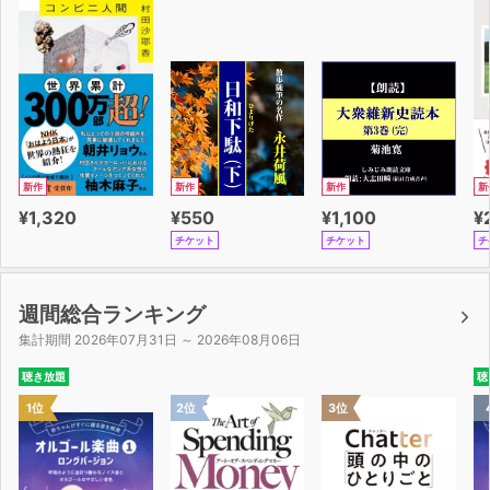
新作
新作
新作
新
¥1,320
¥550
¥1,100
¥
チケット
チケット
チ
週間総合ランキング
集計期間 2026年07月31日 ～ 2026年08月06日
聴き放題
聴
1位
2位
3位