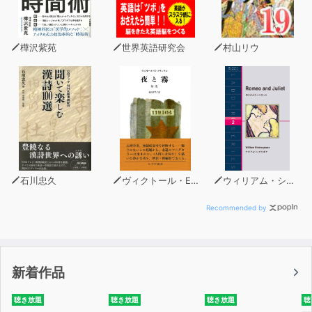
樺沢紫苑
世界英語研究会
村山リウ
石川忠久
ヴィクトール・E・フランクル
ウィリアム・シェイクスピア
Recommended by
新着作品
聴き放題
聴き放題
聴き放題
聴