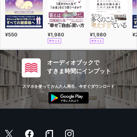
¥550
¥1,980
¥1,980
¥
チケット
チケット
オーディオブックで
すきま時間にインプット
スマホを使って かんたん再生、今すぐダウンロード