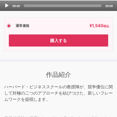
Audio
00:00
00:00
Player
¥
1,540
通常価格
税込
購入する
作品紹介
ハーバード・ビジネススクールの教授陣が、競争優位に関
して対極の二つのアプローチを結びつけた、新しいフレー
ムワークを提唱します。