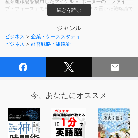
産業組織論を援用したマイケル E. ポーターの「ファイ
ブ・フォース」モデルは外部環境に重きを置いた戦略論で
あったが、1980年代後半から90年代初めにかけて現れた
コア・コンピタンス論、ケイパビリティ論は企業内部にこ
ジャンル
そ競争優位は存在する、というものであった。
ビジネス
>
企業・ケーススタディ
本稿で論じられている「リソース・ベースト・ビュー」
ビジネス
>
経営戦略・組織論
（RBV）はこの対極にある2つのアプローチを結びつける
ものだ。
企業固有の資源やコンピタンスの重要性を認識する一方
で、これを競争環境のなかに位置づけるのである。
シャープ、ディズニー、ニューウェルなどの成功企業の事
例をひも解きながら、有益な資源の条件、それを戦略に落
とし込む方策などについて解説する。
今、あなたにオススメ
なお、本論文が最初に翻訳掲載されたのはDHBR1996年7
月号である。