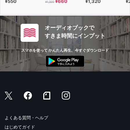
¥550
¥660
¥1,320
¥
¥1,320
オーディオブックで
すきま時間にインプット
スマホを使って かんたん再生、今すぐダウンロード
よくある質問・ヘルプ
はじめてガイド