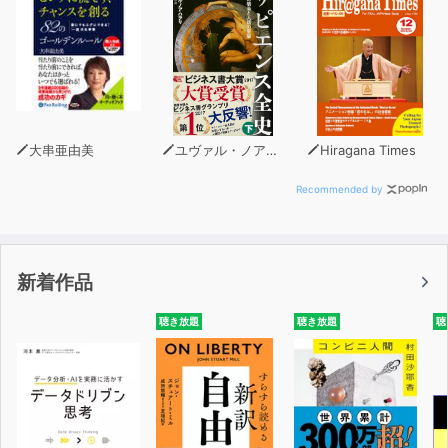
大串亜由美
ユヴァル・ノア・ハラリ
Hiragana Times
Recommended by
新着作品
聴き放題
聴き放題
聴