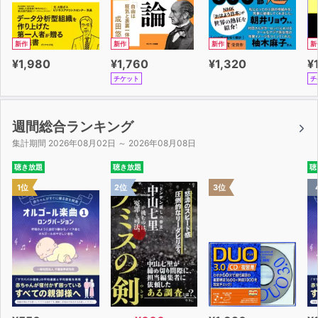
新作
新作
新作
新
¥1,980
¥1,760
¥1,320
¥
チケット
チ
週間総合ランキング
集計期間 2026年08月02日 ～ 2026年08月08日
聴き放題
聴き放題
聴
1位
2位
3位