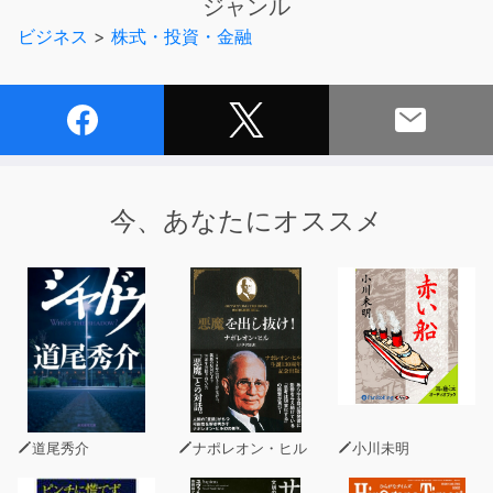
ジャンル
「黄金の方程式」、「銘柄選択のルール」、「損切り水
ビジネス
>
株式・投資・金融
準」など、角山式バリュー株投資法の根幹を成す戦略パー
ツが発案者自らの言葉で定義され、それぞれの戦略的意義
が、これまでになかった形で明確化されます。
・「悲観論も出ている日本株の現状は、5年に一度のバー
ゲンセール」
・「割安感のある成長株を拾う中長期的なチャンス」
今、あなたにオススメ
・「資本主義経済では、キャピタリストのゲームに参加し
ろ」
など、メッセージ性の強いコメントと共に、先々の株価動
向を予想するのではなく、相対的で流動的な割安・割高認
識ではなく、明確な収束水準を前提とした株式投資のスタ
イルがここで紹介されています！
道尾秀介
ナポレオン・ヒル
小川未明