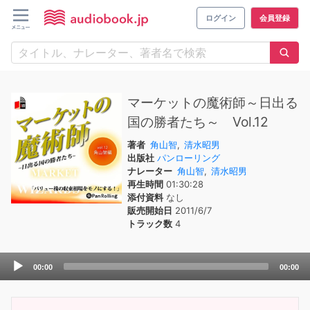
ログイン
会員登録
マーケットの魔術師～日出る
国の勝者たち～ Vol.12
著者
角山智
,
清水昭男
出版社
パンローリング
ナレーター
角山智
,
清水昭男
再生時間
01:30:28
添付資料
なし
販売開始日
2011/6/7
トラック数
4
Audio
00:00
00:00
Player