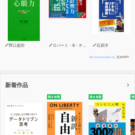
野口嘉則
ロバート・B・チャルディーニ
石原洋
Recommended by
新着作品
聴き放題
聴き放題
聴