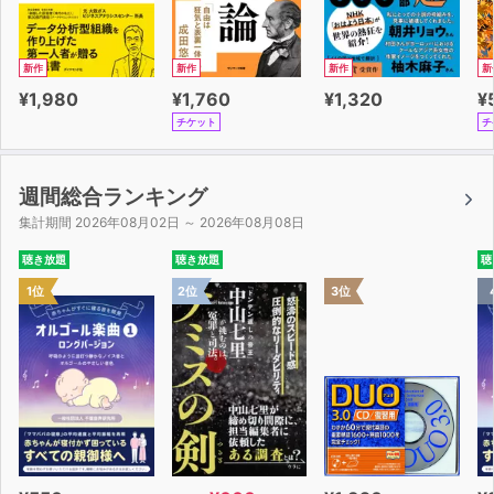
新作
新作
新作
新
¥1,980
¥1,760
¥1,320
¥
チケット
チ
週間総合ランキング
集計期間 2026年08月02日 ～ 2026年08月08日
聴き放題
聴き放題
聴
1位
2位
3位