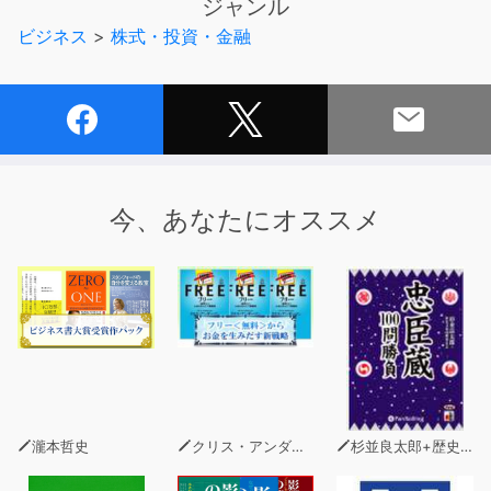
ジャンル
タイルです。
ビジネス
>
株式・投資・金融
「相場の先を読めなければ勝てない」と考えていた投資家
には目からウロコかもしれないこの戦略は、どんな背景か
ら着想されたのでしょうか？
戦略アイデアの着想、構築、具体化、そして検証、検証、
改善、検証、改善、検証…、有効な取引ツールを作り出す
過程・環境を、徳山氏が丁寧・詳細に解説しています。
今、あなたにオススメ
瀧本哲史
クリス・アンダーソン
杉並良太郎+歴史文化100問委員会