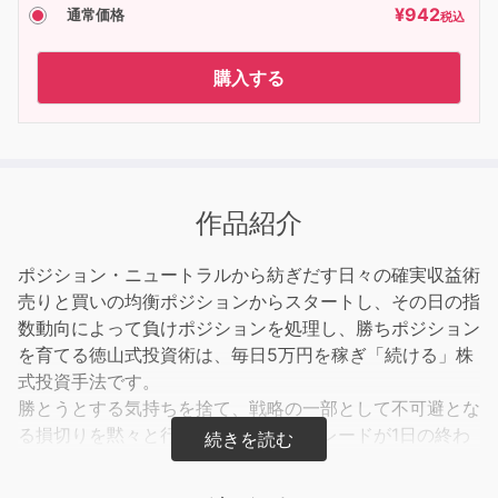
¥
942
通常価格
税込
購入する
作品紹介
ポジション・ニュートラルから紡ぎだす日々の確実収益術
売りと買いの均衡ポジションからスタートし、その日の指
数動向によって負けポジションを処理し、勝ちポジション
を育てる徳山式投資術は、毎日5万円を稼ぎ「続ける」株
式投資手法です。
勝とうとする気持ちを捨て、戦略の一部として不可避とな
る損切りを黙々と行い、「残されたトレードが1日の終わ
りに実を付ける」とするこの戦略は、特異性に富んだトレ
ード戦略ながら、実証済みの有効性をもったトレード・ス