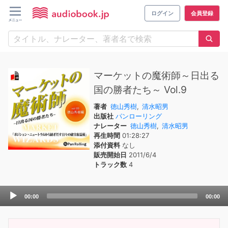
ログイン
会員登録
マーケットの魔術師～日出る
国の勝者たち～ Vol.9
著者
徳山秀樹
,
清水昭男
出版社
パンローリング
ナレーター
徳山秀樹
,
清水昭男
再生時間
01:28:27
添付資料
なし
販売開始日
2011/6/4
トラック数
4
Audio
00:00
00:00
Player