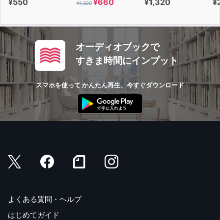
¥550
¥660
¥1,320
¥
¥1,320
オーディオブックで
すきま時間にインプット
スマホを使って かんたん再生、今すぐダウンロード
よくある質問・ヘルプ
はじめてガイド