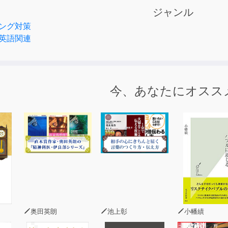
破した後でも、将来英語を使って活躍するのに役立つ英熟語が
ジャンル
ング対策
けば、1日2分で16語が押さえられる！
英語関連
に乗って単語や熟語が学習できる、本コンテンツの「チャンツ音声
スターします。
籍のCD音声と同内容です。また、テキスト情報は含まれており
今、あなたにオスス
◆
上
奥田英朗
池上彰
小幡績