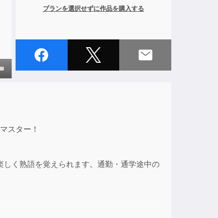
プランを選択せずに作品を購入する
own
ase
全マスター！
ase
e.
楽しく熟語を覚えられます。通勤・通学途中の
語を網羅しました。また「使える英語」も考慮