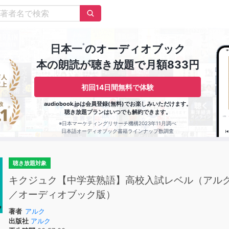
※
日本一
のオーディオブック
本の朗読が聴き放題で月額833円
初回14日間無料で体験
audiobook.jpは会員登録(無料)でお楽しみいただけます。
聴き放題プランはいつでも解約できます。
※日本マーケティングリサーチ機構2023年11月調べ
日本語オーディオブック書籍ラインナップ数調査
聴き放題対象
キクジュク【中学英熟語】高校入試レベル（アル
／オーディオブック版）
著者
アルク
出版社
アルク