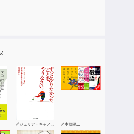
選ばれています。
」を活用して、416の熟語を1日16熟語、4
ません。
メ
ジュリア・キャメロン
本郷陽二