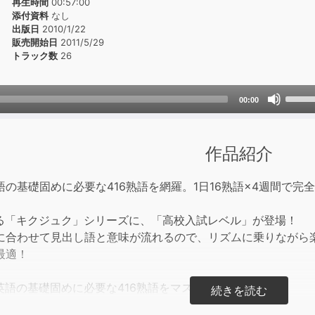
再生時間
00:57:00
添付資料
なし
出版日
2010/1/22
販売開始日
2011/5/29
トラック数
26
Use
00:00
Up/D
Arrow
keys
作品紹介
to
incre
の基礎固めに必要な416熟語を網羅。1日16熟語×4週間で完
or
decre
る「キクジュク」シリーズに、「高校入試レベル」が登場！
volum
に合わせて見出し語と意味が流れるので、リズムに乗りながら
最適！
英語の基礎固めに必要な416熟語をマスター！
書と最新の言語研究データを分析して、高校入試に必要な英熟