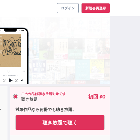
ログイン
新規会員登録
この作品は聴き放題対象です
初回 ¥0
聴き放題
ク
対象作品なら何冊でも聴き放題。
聴き放題で聴く