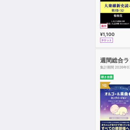
新作
¥1,100
チケット
週間総合ラ
集計期間 2026年0
聴き放題
1位