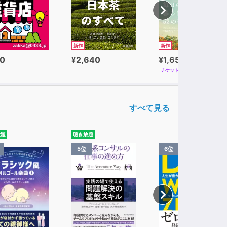
新作
新作
0
¥2,640
¥1,650
チケット
すべて見る
放題
聴き放題
5位
6位