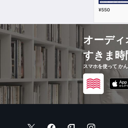
¥550
オーディ
すきま時
スマホを使って か