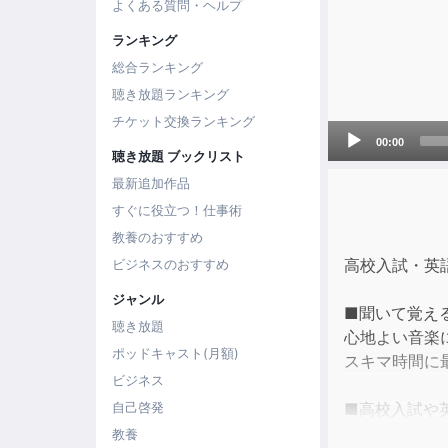
よくある質問・ヘルプ
ランキング
総合ランキング
聴き放題ランキング
チケット交換ランキング
Audio
00:00
Player
聴き放題 ブックリスト
最新追加作品
すぐに役立つ！仕事術
教養のおすすめ
高校入試・英語
ビジネスのおすすめ
ジャンル
■聞いて覚え
聴き放題
心地よい音楽
ポッドキャスト(月額)
スキマ時間に
ビジネス
■高校入試や
自己啓発
中学英語教科
教養