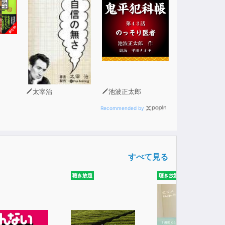
太宰治
池波正太郎
Recommended by
すべて見る
聴き放題
聴き放題