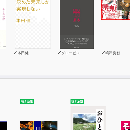
本田健
グロービス
嶋津良智
聴き放題
聴き放題