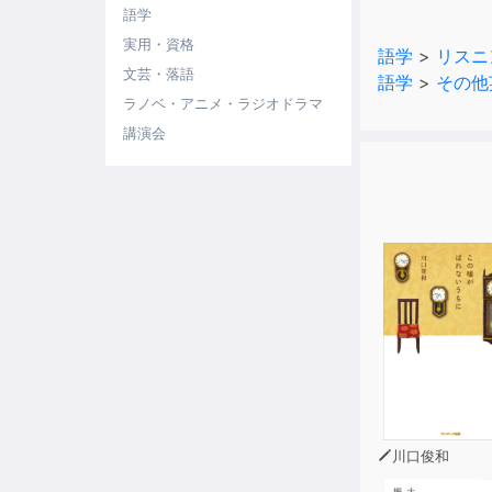
し、入試を突
語学
実用・資格
語学
>
リスニ
■チャンツを聞
文芸・落語
語学
>
その他
音楽のリズム
ラノベ・アニメ・ラジオドラマ
週間かけてマ
講演会
※本商品は書
◆対象レベル
・英語入門以
川口俊和