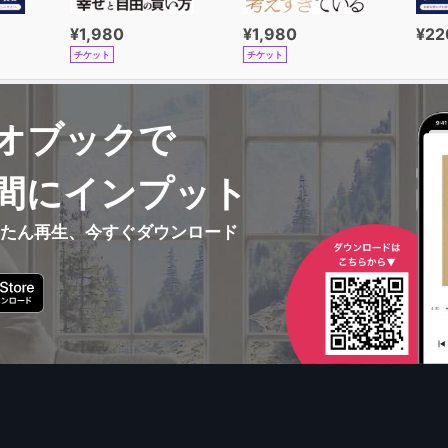
¥1,980
¥1,980
¥22
チケット
チケット
オブックで
間にインプット
んたん再生、今すぐダウンロード