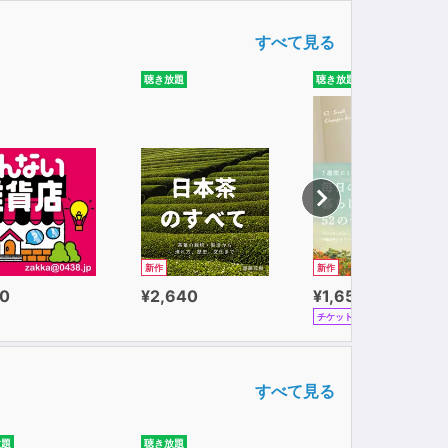
すべて見る
聴き放題
聴き放題
新作
新作
0
¥2,640
¥1,650
チケット
すべて見る
放題
聴き放題