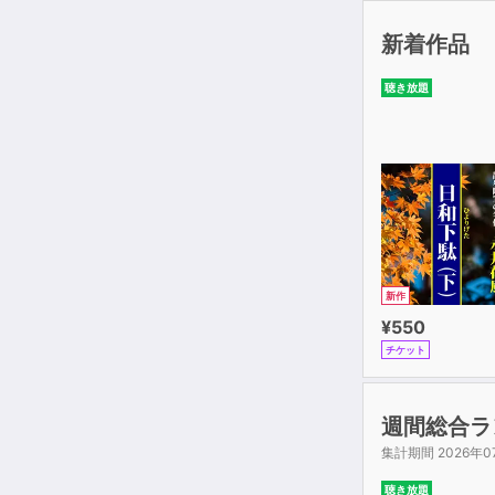
新着作品
聴き放題
新作
¥550
チケット
週間総合ラ
集計期間 2026年0
聴き放題