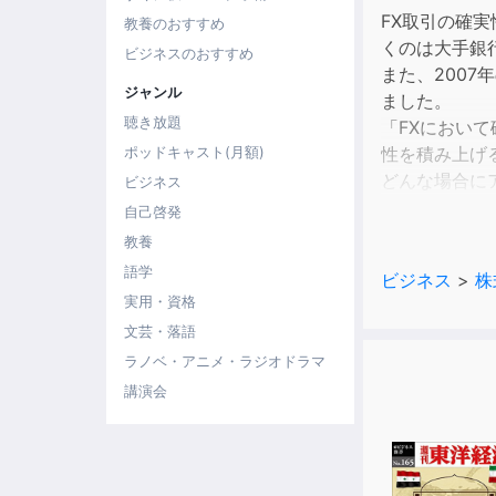
FX取引の確
教養のおすすめ
くのは大手銀
ビジネスのおすすめ
また、200
ジャンル
ました。
聴き放題
「FXにおい
性を積み上げ
ポッドキャスト(月額)
どんな場合に
ビジネス
か？
自己啓発
FX投資戦略
教養
語学
ビジネス
>
株
実用・資格
文芸・落語
ラノベ・アニメ・ラジオドラマ
講演会