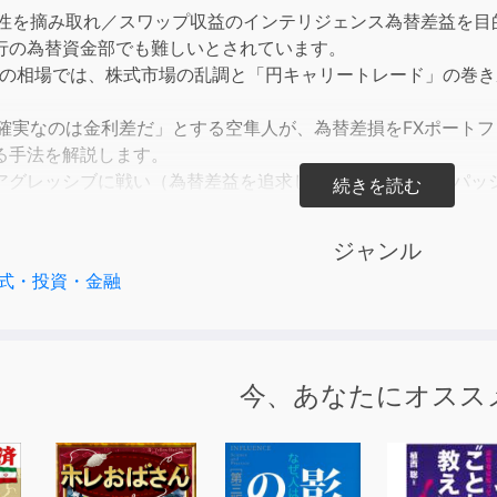
incre
実性を摘み取れ／スワップ収益のインテリジェンス為替差益を目
or
行の為替資金部でも難しいとされています。
decre
7年の相場では、株式市場の乱調と「円キャリートレード」の巻き
volum
て確実なのは金利差だ」とする空隼人が、為替差損をFXポート
る手法を解説します。
アグレッシブに戦い（為替差益を追求し）、どんな場合にパッ
に新しいアングルを加えた、安定的投資法が明かされる100分で
ジャンル
式・投資・金融
今、あなたにオスス