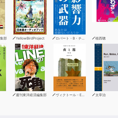
集部
YellowBirdProject
ロバート・B・チャルディーニ
植西聰
週刊東洋経済編集部
ヴィクトール・E・フランクル
太宰治