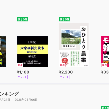
聴き放題
聴き放題
新作
新作
新作
¥1,100
¥2,200
¥33
チケット
チケット
ンキング
7月31日 ～ 2026年08月06日
聴き