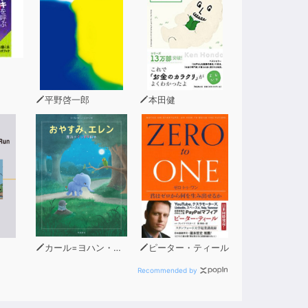
平野啓一郎
本田健
カール=ヨハン・エリーン（著）
ピーター・ティール
Recommended by