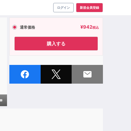
ログイン
新規会員登録
¥
942
通常価格
税込
購入する
own