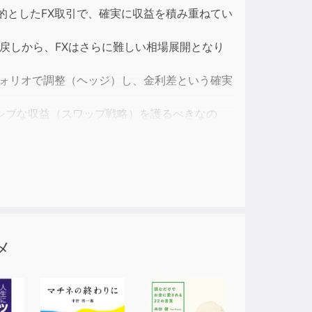
ase
的としたFX取引で、確実に収益を積み重ねてい
ase
戻しから、FXはさらに難しい相場展開となり
e.
フォリオで調整（ヘッジ）し、金利差という確実
シブな収益（スワップ戦略）を護るべきなの
す。
メ