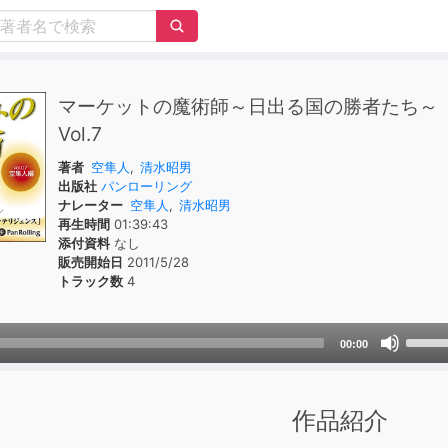
マーケットの魔術師～日出る国の勝者たち～
Vol.7
著者
空隼人
,
清水昭男
出版社
パンローリング
ナレーター
空隼人
,
清水昭男
再生時間
01:39:43
添付資料
なし
販売開始日
2011/5/28
トラック数
4
Use
00:00
Up/D
Arrow
keys
作品紹介
to