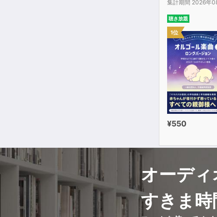
集計期間 2026年0
聴き放題
1位
¥550
オーディ
すきま時