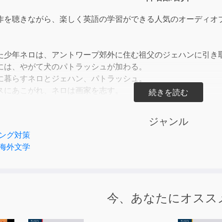
作を聴きながら、楽しく英語の学習ができる人気のオーディオ
た少年ネロは、アントワープ郊外に住む祖父のジェハンに引き
には、やがて犬のパトラッシュが加わる。
に暮らすネロとジェハン、パトラッシュ。
スにあこがれ、ネロは画家を志す。
ゆえに、行く手にはさまざまな困難が待ち受けていた。
てきた児童文学の名作。
ジャンル
で書かれたラダーシリーズのレベル2
ング対策
語 / TOEICRテスト350点以上 / 英検３級以上
海外文学
1)
(2)
(1)
今、あなたにオスス
(2)
(3)
(4)