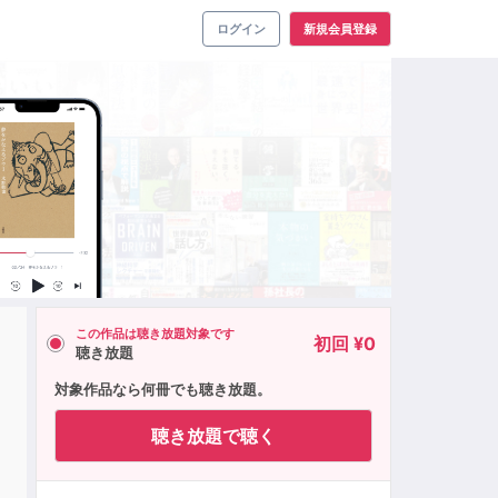
ログイン
新規会員登録
この作品は聴き放題対象です
初回 ¥0
聴き放題
対象作品なら何冊でも聴き放題。
聴き放題で聴く