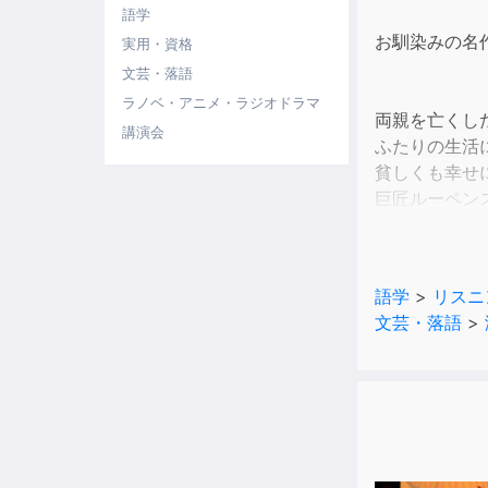
語学
お馴染みの名
実用・資格
文芸・落語
ラノベ・アニメ・ラジオドラマ
両親を亡くし
講演会
ふたりの生活
貧しくも幸せ
巨匠ルーペン
しかし貧しさ
長く親しまれ
やさしい英語
語学
>
リスニ
使用語彙1300
文芸・落語
>
1. Chapter 1 (
2. Chapter 1 
3. Chapter 2 
4. Chapter 2 
5. Chapter 2 
6. Chapter 2 