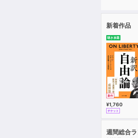
新着作品
聴き放題
新作
¥1,760
チケット
週間総合ラ