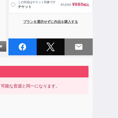
この作品はチケット対象です
¥
980
¥
1,500
税込
チケット
プランを選択せずに作品を購入する
own
ase
ロード可能な音源と同一になります。
ase
e.