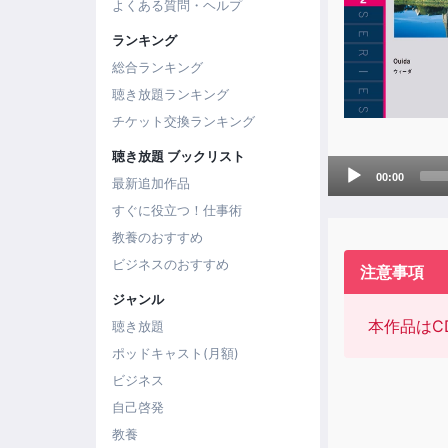
よくある質問・ヘルプ
ランキング
総合ランキング
聴き放題ランキング
チケット交換ランキング
聴き放題 ブックリスト
Audio
00:00
最新追加作品
Player
すぐに役立つ！仕事術
教養のおすすめ
ビジネスのおすすめ
注意事項
ジャンル
本作品はC
聴き放題
ポッドキャスト(月額)
ビジネス
自己啓発
教養