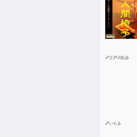
7. Chapter 2 
8. Chapter 3 
9. Chapter 3 
10. Chapter 4 
11. Chapter 4 
12. Chapter 4
江戸川乱歩
いちる