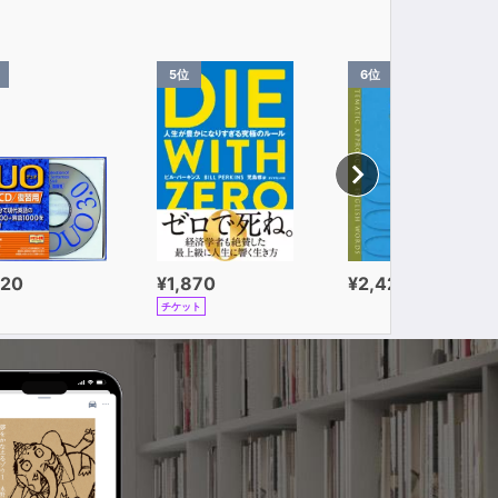
5位
6位
320
¥1,870
¥2,420
チケット