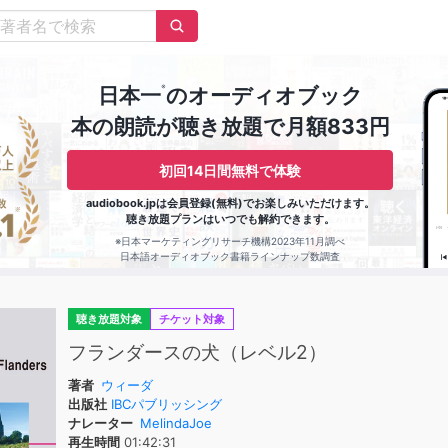
※
日本一
のオーディオブック
本の朗読が聴き放題で月額833円
初回14日間無料で体験
audiobook.jpは会員登録(無料)でお楽しみいただけます。
聴き放題プランはいつでも解約できます。
※日本マーケティングリサーチ機構2023年11月調べ
日本語オーディオブック書籍ラインナップ数調査
聴き放題対象
チケット対象
フランダースの犬（レベル2）
著者
ウィーダ
出版社
IBCパブリッシング
ナレーター
MelindaJoe
再生時間
01:42:31