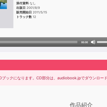
添付資料
なし
出版日
2001/8/9
販売開始日
2011/5/15
トラック数
12
Use
00:00
Up/D
Arrow
keys
to
incre
or
Dブックになります。CD部分は、audiobook.jpでダウン
decre
volum
作品紹介