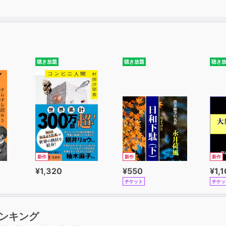
聴き放題
聴き放題
聴き
新作
新作
新作
¥1,320
¥550
¥1,
チケット
チケッ
ンキング