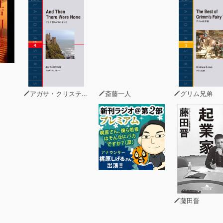
(5)
(1)
(2)
(1)
(2)
 (3)
アガサ・クリスティー
斎藤一人
グリム兄弟
藤田晋