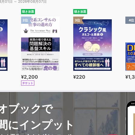
8月01日 ～ 2026年08月07日
聴き放題
聴き放題
2位
3位
4位
¥2,200
¥220
¥1,
チケット
オブックで
間にインプット