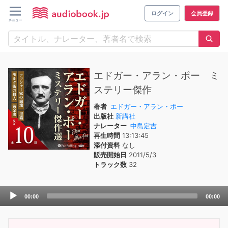
ログイン
会員登録
エドガー・アラン・ポー ミ
ステリー傑作
著者
エドガー・アラン・ポー
出版社
新講社
ナレーター
中島定吉
再生時間
13:13:45
添付資料
なし
販売開始日
2011/5/3
トラック数
32
Audio
00:00
00:00
Player