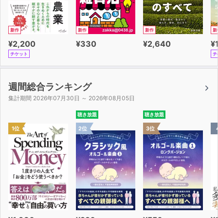
９．早すぎた埋葬 56分
生きているあいだに埋葬される。極度の苦痛のなかでも、
もっとも恐ろしいものである。
新作
新作
新作
新
¥2,200
¥330
¥2,640
¥
１０．メールストロムの旋渦 77分
チケット
チ
ポーの短篇小説。ノルウェーの海を舞台に神々しいまでの
自然描写、手に汗握る歴史的名作。
週間総合ランキング
※ 本作品は発表時の時代背景により、今日の社会では一般
集計期間 2026年07月30日 ～ 2026年08月05日
的でなく、不適切と思われる表現が含まれている箇所がご
聴き放題
聴き放題
ざいます。しかし作品のオリジナル性を最大限に尊重し、
1位
2位
3位
当時のまま忠実に再現することを優先いたしました。