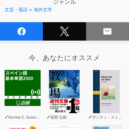
ジャンル
書籍です。
文芸・落語
>
海外文学
情感たっぷりに読み上げられた名作をお楽しみください。
収録タイトル
１．盗まれた手紙 75分
世界初の探偵小説の主人公であるデュパンが挑む。盗まれ
た手紙の行方とは。
今、あなたにオススメ
２．モルグ街の殺人事件 134分
アパートで親子が惨殺されるという事件が勃発した。警察
が解けない難事件に挑む。
３．黒猫 44分
短編怪奇小説。可愛がっていた黒猫を発作的に殺してしま
ったことから、主人公の男は…。
Norma C. Sumomo
長岡 弘樹
ザンティ・スミス・セラフィン
４．アッシャー家の崩壊 76分
旧友であるロデリック・アッシャーから不可思議な手紙を