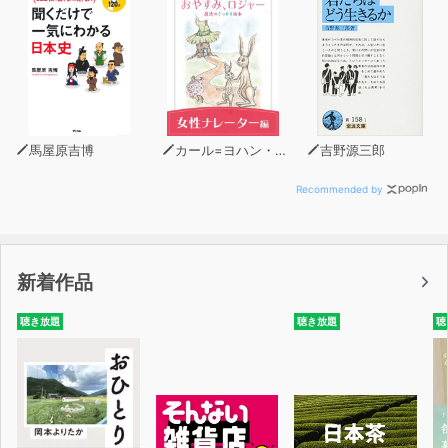
受け取ったことから奇怪な現象を経験する
５．ウィリアム・ウィルスン 90分
世界初の二重人格を恐ろしく書いた小説。後世に多大なる
影響を及ぼした作品。
馬屋原吉博
カール=ヨハン・エリーン
吉野源三郎
６．落とし穴と振り子 67分
19世紀初めのスペイン。「もっともいまわしい精神的の
Recommended by
恐怖を伴う死」を宣告された男の恐怖体験。
７．黄金虫 142分
新着作品
数学と心理を駆使して謎を解く鮮やかなステリー。1843
年6月に発表された史上初の暗号小説。
聴き放題
聴き放題
聴
８．十三時 33分
エドガー・アラン・ポーのなんとも異様で滑稽な作品。森
鴎外の翻訳でお楽しみください。