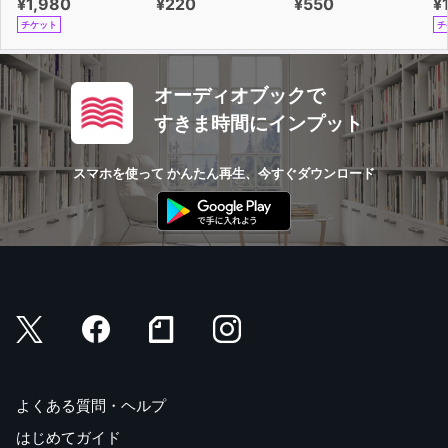
¥1,980
¥220
¥550
¥
チケット
チ
オーディオブックで
すきま時間にインプット
スマホを使って かんたん再生、今すぐダウンロード
よくある質問・ヘルプ
はじめてガイド