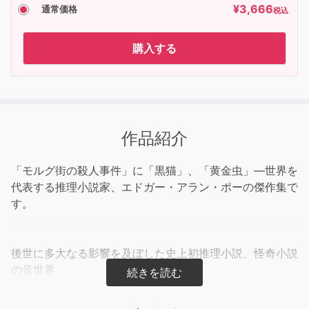
¥
3,666
通常価格
税込
購入する
作品紹介
「モルグ街の殺人事件」に「黒猫」、「黄金虫」―世界を
代表する推理小説家、エドガー・アラン・ポーの傑作集で
す。
後世に多大なる影響を及ぼした史上初推理小説、怪奇小説
の音世界
オーディオブックは、語りのプロによって録音された朗読