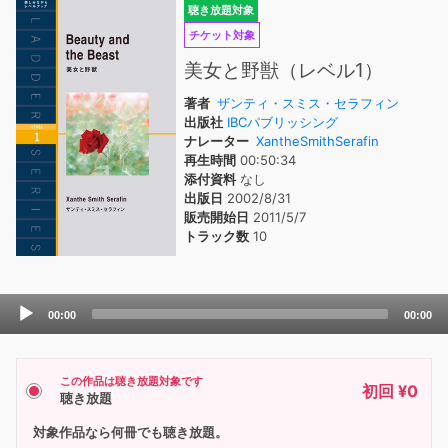
聴き放題対象
チケット対象
美女と野獣（レベル1）
著者
ザンティ・スミス・セラフィン
出版社
IBCパブリッシング
ナレーター
XantheSmithSerafin
再生時間
00:50:34
添付資料
なし
出版日
2002/8/31
販売開始日
2011/5/7
トラック数
10
Audio
00:00
00:00
Player
この作品は聴き放題対象です
初回 ¥0
聴き放題
対象作品なら何冊でも聴き放題。