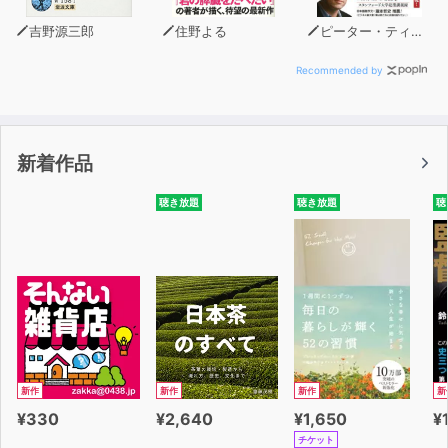
吉野源三郎
住野よる
ピーター・ティール
Recommended by
新着作品
聴き放題
聴き放題
聴
新作
新作
新作
新
¥330
¥2,640
¥1,650
¥
チケット