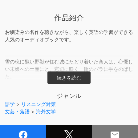
作品紹介
お馴染みの名作を聴きながら、楽しく英語の学習ができる
人気のオーディオブックです。
雪の晩に醜い野獣が住む城にたどり着いた商人は、心優し
い末娘への土産にと、窓辺に咲く一輪のバラに手をのばし
た。
大切なバラを折られて怒った野獣は、商人に娘をひとり差
し出すように要求する。
ジャンル
うわべの美しさにとらわれていた者がやがて真実の愛を見
語学
>
リスニング対策
出すまでを描いたフランスの代表的民話。
文芸・落語
>
海外文学
やさしい英語で書かれたラダーシリーズのレベル1
使用語彙1000語 / TOEICRテスト300点以上 / 英検４級以
上