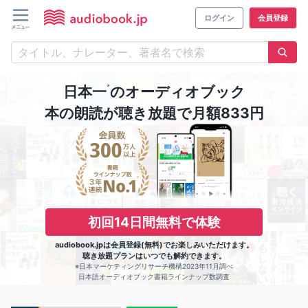
ログイン
会員登録
※
日本一
のオーディオブック
本の朗読が聴き放題で月額833円
初回14日間無料で体験
audiobook.jpは会員登録(無料)でお楽しみいただけます。
聴き放題プランはいつでも解約できます。
※日本マーケティングリサーチ機構2023年11月調べ
日本語オーディオブック書籍ラインナップ数調査