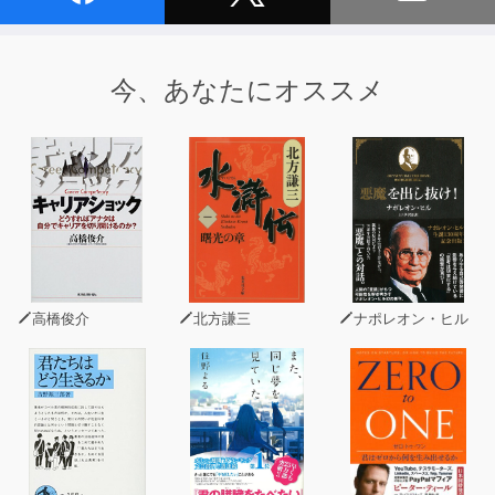
1. Introduction ～ p.7.L4
2. p.7.L5 ～ p.10.L16
3. p.10.L17 ～ p.16.L10
今、あなたにオススメ
4. p.16.L11 ～ p.21.L11
5. p.21.L12 ～ p.26.L4
6. p.26.L5 ～ p.30.L8
7. p.30.L9 ～ p.38.L10
8. p.38.L11 ～ p.42.L2
9. p.42.L3 ～ p.46.L16
10. p.46.L17 ～
高橋俊介
北方謙三
ナポレオン・ヒル