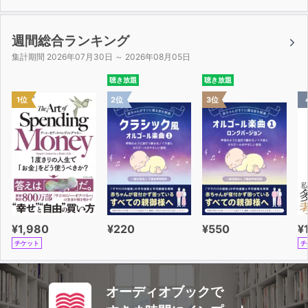
週間総合ランキング
集計期間 2026年07月30日 ～ 2026年08月05日
聴き放題
聴き放題
1位
2位
3位
¥1,980
¥220
¥550
¥
チケット
チ
オーディオブックで