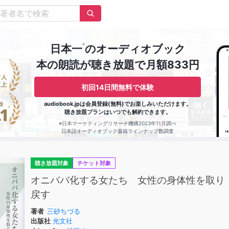
※
日本一
のオーディオブック
本の朗読が聴き放題で月額833円
初回14日間無料で体験
audiobook.jpは会員登録(無料)でお楽しみいただけます。
聴き放題プランはいつでも解約できます。
※日本マーケティングリサーチ機構2023年11月調べ
日本語オーディオブック書籍ラインナップ数調査
聴き放題対象
チケット対象
オニババ化する女たち 女性の身体性を取り
戻す
著者
三砂ちづる
出版社
光文社