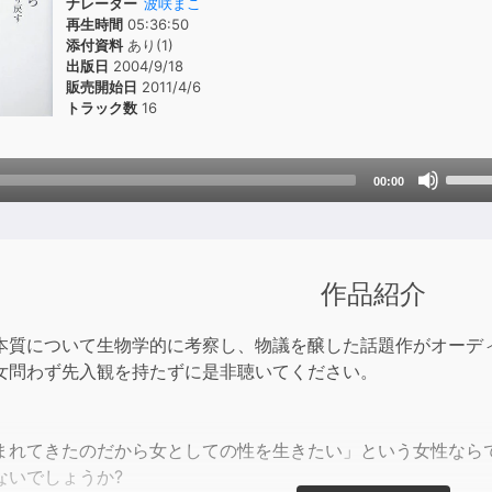
ナレーター
波咲まこ
再生時間
05:36:50
添付資料
あり(1)
出版日
2004/9/18
販売開始日
2011/4/6
トラック数
16
Use
00:00
Up/D
Arrow
keys
to
作品紹介
incre
or
本質について生物学的に考察し、物議を醸した話題作がオーデ
decre
女問わず先入観を持たずに是非聴いてください。
volum
まれてきたのだから女としての性を生きたい」という女性なら
ないでしょうか?