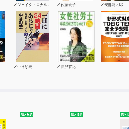
ジェイク・ロナルドソン
佐藤愛子
安部龍太郎
中谷彰宏
長沢有紀
聴き放題
聴き放題
聴き