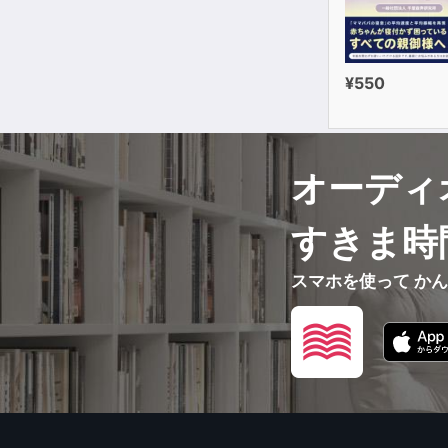
¥550
オーディ
すきま時
スマホを使って か