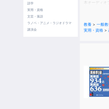
本オーディオ
語学
に生まれてき
実用・資格
そのため、そ
文芸・落語
これは単に出
ラノベ・アニメ・ラジオドラマ
教養
>
一般教
自分の体と本
講演会
実用・資格
>
本オーディオ