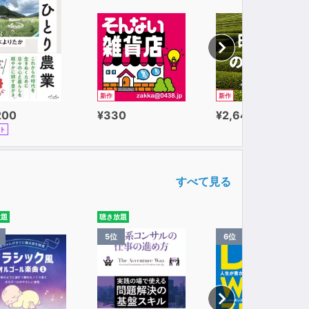
新作
新作
200
¥330
¥2,640
ト
すべて見る
放題
聴き放題
5位
6位