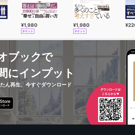
¥1,980
¥1,980
¥22
チケット
チケット
オブックで
間にインプット
んたん再生、今すぐダウンロード