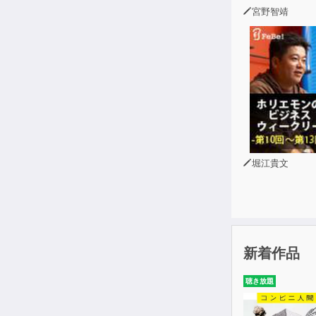
宮野智靖
堀江貴文
新着作品
聴き放題