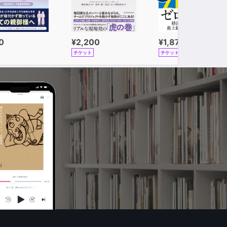
0
¥2,200
¥1,870
チケット
チケット