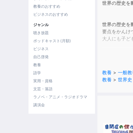
世界の歴史を
教養のおすすめ
ビジネスのおすすめ
世界の歴史を
ジャンル
要点をかんけ
聴き放題
大人にも子ど
ポッドキャスト(月額)
ビジネス
さらにはじめ
自己啓発
それぞれの人
教養
教養
>
一般教
語学
ただ歴史を学
教養
>
世界史
子どもたちの
実用・資格
文芸・落語
お休みの日に
ラノベ・アニメ・ラジオドラマ
※本商品は「
講演会