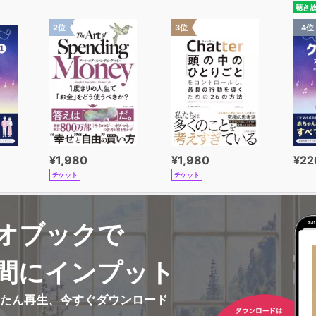
聴き
2位
3位
4位
¥1,980
¥1,980
¥22
チケット
チケット
オブックで
間にインプット
んたん再生、今すぐダウンロード