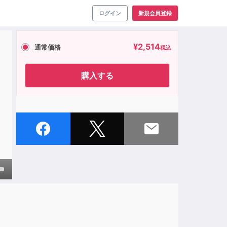
ログイン
新規会員登録
¥
2,514
通常価格
税込
購入する
own
ase