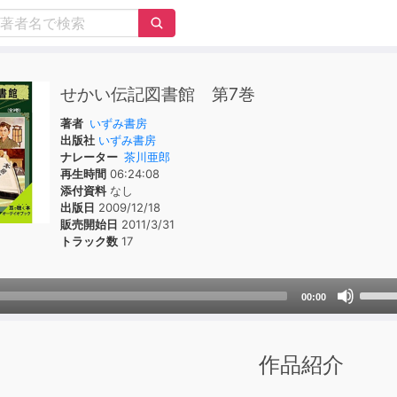
せかい伝記図書館 第7巻
著者
いずみ書房
出版社
いずみ書房
ナレーター
茶川亜郎
再生時間
06:24:08
添付資料
なし
出版日
2009/12/18
販売開始日
2011/3/31
トラック数
17
Use
00:00
Up/D
Arrow
keys
作品紹介
to
incre