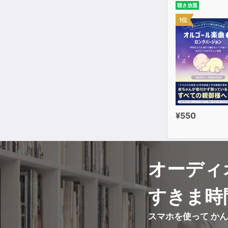
聴き放題
1位
¥550
オーディ
すきま時
スマホを使って か