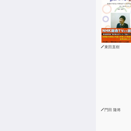
東田直樹
門田 隆将