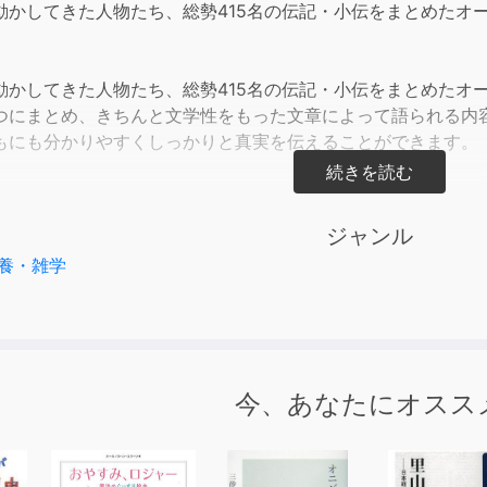
動かしてきた人物たち、総勢415名の伝記・小伝をまとめたオ
or
decre
volum
動かしてきた人物たち、総勢415名の伝記・小伝をまとめたオ
つにまとめ、きちんと文学性をもった文章によって語られる内
もにも分かりやすくしっかりと真実を伝えることができます。
から順に聞いていくことによって歴史の流れをきちんとつかむ
物たちの歴史が大きくつながっていることに気がつきます。
ジャンル
養・雑学
ぶだけではなく、偉人たちの「夢」や「情熱」に触れることに
心の成長につながるかもしれません。
、夜寝る前に、ぜひ子どもたちに聞かせてあげてください。
せかい伝記図書館」(いずみ書房刊)をオーディオ化したものです
今、あなたにオスス