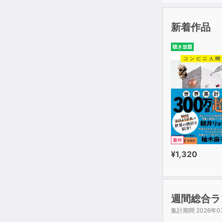
新着作品
聴き放題
新作
¥1,320
週間総合ラ
集計期間 2026年0