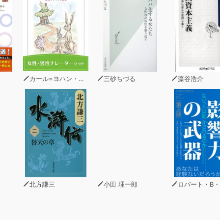
カール=ヨハン・エリーン
三砂ちづる
藻谷浩介
北方謙三
小田 理一郎
ロバート・B・チャルディ