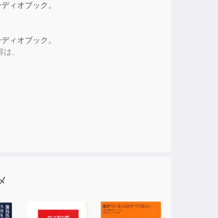
ーディオブック。
ase
e.
ーディオブック。
容は、
ことができ、
よって、
。
メ