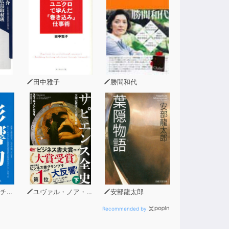
田中雅子
勝間和代
ーニ
ユヴァル・ノア・ハラリ
安部龍太郎
Recommended by