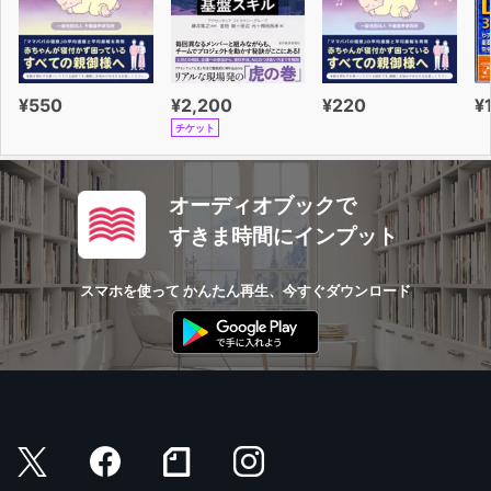
¥550
¥2,200
¥220
¥
チケット
オーディオブックで
すきま時間にインプット
スマホを使って かんたん再生、今すぐダウンロード