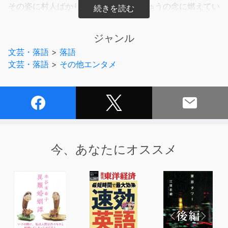
その姿に村人ばかりか、親の敵と復しゅうの念に燃えてい
た実之助まで心を動かされ、ついに二百余間の岩を貫き通
すという一席。
ジャンル
文芸・落語
>
落語
文芸・落語
>
その他エンタメ
今、あなたにオススメ