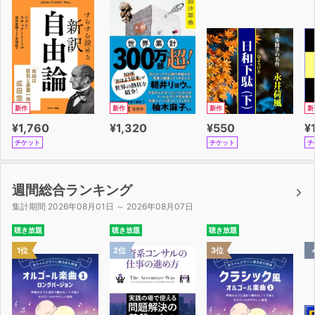
新作
新作
新作
新
¥1,760
¥1,320
¥550
¥
チケット
チケット
チ
週間総合ランキング
集計期間 2026年08月01日 ～ 2026年08月07日
聴き放題
聴き放題
聴き放題
1位
2位
3位