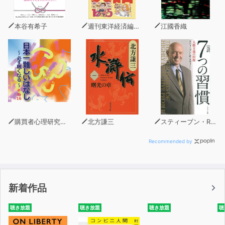
本谷有希子
週刊東洋経済編集部
江國香織
購買者心理研究所 株式会社モデンナ 顧問 青木幹和
北方謙三
スティーブン・R・コヴィー
Recommended by
新着作品
聴き放題
聴き放題
聴き放題
聴