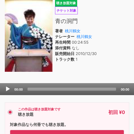
聴き放題対象
チケット対象
青の洞門
著者
桃川鶴女
ナレーター
桃川鶴女
再生時間
00:24:55
添付資料
なし
販売開始日
2010/12/30
トラック数
1
Audio
00:00
00:00
Player
この作品は聴き放題対象です
初回 ¥0
聴き放題
対象作品なら何冊でも聴き放題。