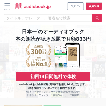
ログイン
会員登録
※
日本一
のオーディオブック
本の朗読が聴き放題で月額833円
初回14日間無料で体験
audiobook.jpは会員登録(無料)でお楽しみいただけます。
聴き放題プランはいつでも解約できます。
※日本マーケティングリサーチ機構2023年11月調べ
日本語オーディオブック書籍ラインナップ数調査