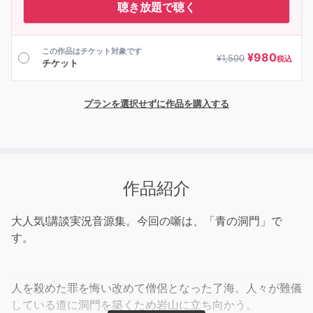
聴き放題で聴く
この作品はチケット対象です
¥
980
¥
1,500
税込
チケット
プランを選択せずに作品を購入する
作品紹介
大人気!講談実況音源集。今回の噺は、「青の洞門」で
す。
人を殺めた罪を悔い改めて僧侶となった了海。人々が難儀
している道に洞門を築くため岩山に立ち向かう。