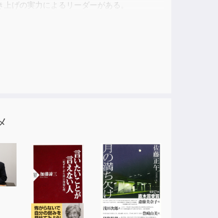
き上げの実力によるリーダーがある。
胆さを発揮して鎌倉幕府を開くまでの経緯を解
帝国の基礎をつくった初代エリザベス1世や明治
特徴を説明。
という。
出しを許し豊臣家の滅亡を招いた。
メ
識したという。
レオンを撃破し大ドイツ帝国を築く。
が必要」と説いた。