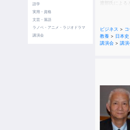
渡部氏による
語学
前者の代表例
実用・資格
頼朝は日本最
文芸・落語
説しリーダー
ラノベ・アニメ・ラジオドラマ
ビジネス
>
コ
リーダーは「
講演会
教養
>
日本史
天皇を挙げた
講演会
>
講演
自分の実力で
信長は戦略と
秀吉は武士で
家康は耐える
跡継ぎも戦時
リ-ダーと参
戦国時代は信
ただ国家など
その好例がビ
しかし参謀嫌