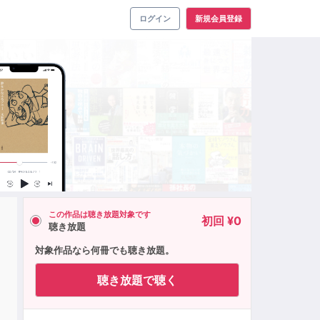
ログイン
新規会員登録
この作品は聴き放題対象です
初回 ¥0
聴き放題
対象作品なら何冊でも聴き放題。
聴き放題で聴く