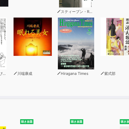
スティーブン・R・コヴィー
マ)
川端康成
Hiragana Times
紫式部
聴き放題
聴き放題
聴き