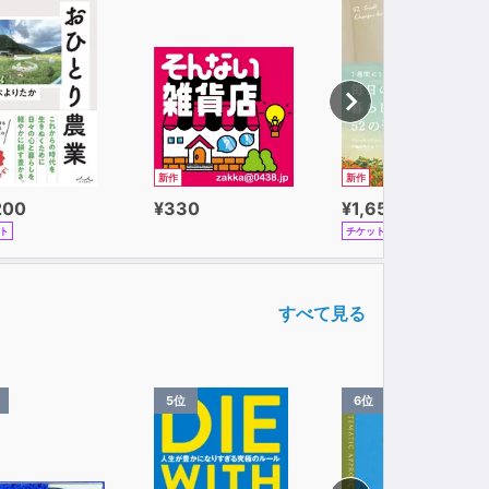
新作
新作
200
¥330
¥1,650
ト
チケット
すべて見る
5位
6位