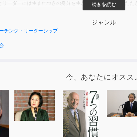
とリーダーには生まれつきの身分を生かしたリーダーと、たた
が源氏の嫡流として生まれた源頼朝。
初の大リーダーと位置づけ、源氏の棟梁という身分と器量、豪
ジャンル
論を説いた。
ーチング・リーダーシップ
担がれることがうまくないと駄目」で、その好例として、大英
。
会
成り上がった人物として信長、秀吉、家康を挙げ、それぞれの
戦術など大局観があり当時としては珍しく「情報を重視した」
ありながら公家化し、年老いてわが子を溺愛し女性(淀君)の口
今、あなたにオスス
べきところは耐え、同時に戦時と平時の社会の原則の違いを認
は実力主義、平時は長子相続制を定着させた。
謀の関係。
長など圧倒的にリーダーの存在が大きく参謀の影は薄い。
組織が大規模になると参謀が組織的に必要になる。
スマルク時代のプロシャ(ドイツ)で、参謀機能を発揮してナポ
いの独裁者ヒトラーの例を挙げて「リーダーと参謀のバランス