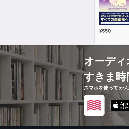
¥550
オーディ
すきま時
スマホを使って か