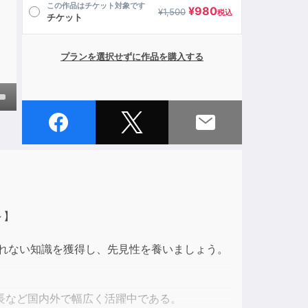
この作品はチケット対象です
¥
980
¥
1,500
税込
チケット
プランを選択せずに作品を購入する
own
ase
ase
～】
e.
られない知識を獲得し、先見性を養いましょう。
長など国内外で幅広く活躍中である。