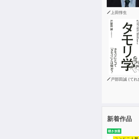
上田惇生
戸部田誠 (てれびのスキ
新着作品
聴き放題