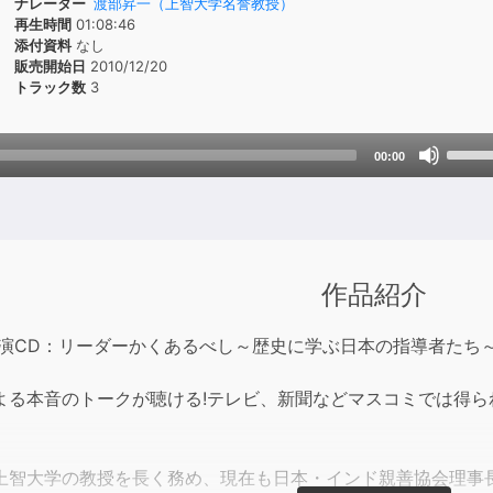
ナレーター
渡部昇一（上智大学名誉教授）
再生時間
01:08:46
添付資料
なし
販売開始日
2010/12/20
トラック数
3
Use
00:00
Up/D
Arrow
keys
to
incre
作品紹介
or
decre
講演CD：リーダーかくあるべし～歴史に学ぶ日本の指導者たち
volum
よる本音のトークが聴ける!テレビ、新聞などマスコミでは得
上智大学の教授を長く務め、現在も日本・インド親善協会理事