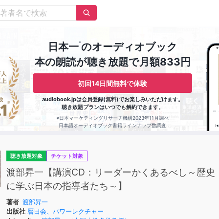
※
日本一
のオーディオブック
本の朗読が聴き放題で月額833円
初回14日間無料で体験
audiobook.jpは会員登録(無料)でお楽しみいただけます。
聴き放題プランはいつでも解約できます。
※日本マーケティングリサーチ機構2023年11月調べ
日本語オーディオブック書籍ラインナップ数調査
聴き放題対象
チケット対象
渡部昇一【講演CD：リーダーかくあるべし～歴史
に学ぶ日本の指導者たち～】
著者
渡部昇一
出版社
暦日会、パワーレクチャー