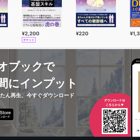
¥2,200
¥220
¥1,
チケット
オブックで
間にインプット
んたん再生、今すぐダウンロード