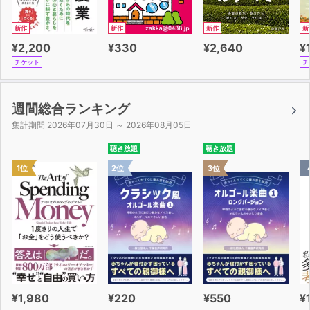
新作
新作
新作
新
¥2,200
¥330
¥2,640
¥
チケット
チ
週間総合ランキング
集計期間 2026年07月30日 ～ 2026年08月05日
聴き放題
聴き放題
1位
2位
3位
¥1,980
¥220
¥550
¥