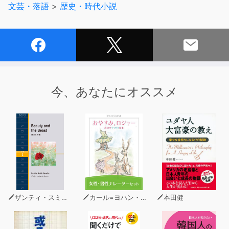
文芸・落語
>
歴史・時代小説
明治維新の立役者にして民主主義の先駆者 現在の坂本龍
馬像を決定づけた幻の長編小説、68年ぶりの復刻!
※本商品は『坂本龍馬』(作品社刊 白柳秀湖著ISBN:978-
4-86182-260-5 374頁 4,410円(税込))をオーディオ化し
たものです。(C)2009 Sakuhinsha
今、あなたにオススメ
ザンティ・スミス・セラフィン
カール=ヨハン・エリーン
本田健