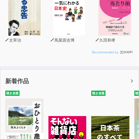
太宰治
馬屋原吉博
久田和孝
Recommended by
新着作品
聴き放題
聴き放題
聴