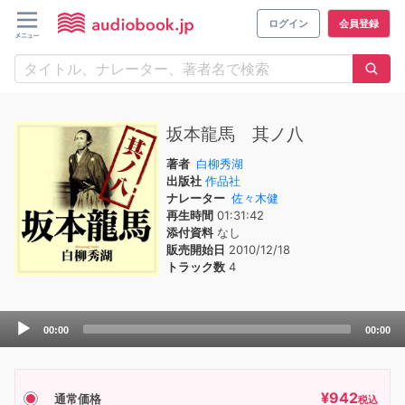
ログイン
会員登録
坂本龍馬 其ノ八
著者
白柳秀湖
出版社
作品社
ナレーター
佐々木健
再生時間
01:31:42
添付資料
なし
販売開始日
2010/12/18
トラック数
4
Audio
00:00
00:00
Player
¥
942
通常価格
税込