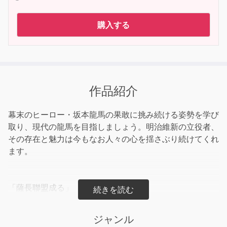
購入する
作品紹介
幕末のヒーロー・坂本龍馬の果敢に挑み続ける姿勢を学び
取り、現代の龍馬を目指しましょう。明治維新の立役者、
その存在と魅力は今もなお人々の心を揺さぶり続けてくれ
ます。
「薩長聯盟成る」
薩長同盟の締結に奔走してこれを成就、海援隊を結成しそ
の隊長として貿易に従事、船中八策を起草して海軍の拡張
ジャンル
を提言……。