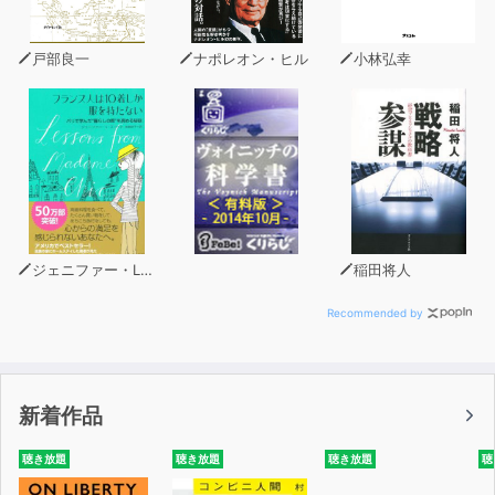
戸部良一
ナポレオン・ヒル
小林弘幸
ジェニファー・L・スコット
稲田将人
Recommended by
新着作品
聴き放題
聴き放題
聴き放題
聴