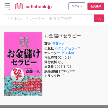
ログイン
会員登録
お金儲けセラピー
著者
斎藤一人
出版社
KKロングセラーズ
ナレーター
佐々木健
再生時間
02:40:31
添付資料
なし
出版日
2006/11/25
販売開始日
2010/12/13
トラック数
12
Audio