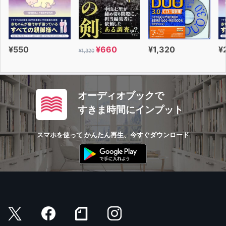
¥550
¥660
¥1,320
¥
¥1,320
オーディオブックで
すきま時間にインプット
スマホを使って かんたん再生、今すぐダウンロード