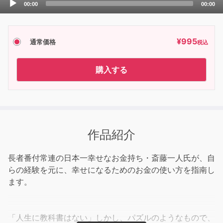
00:00
00:00
Player
¥
995
通常価格
税込
購入する
作品紹介
長者番付常連の日本一幸せなお金持ち・斎藤一人氏が、自
らの経験を元に、幸せになるためのお金の使い方を指南し
ます。
「人生に教科書はない」しかし、パズルのようなもので、