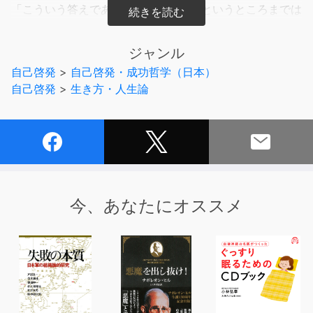
「こういう答えであってると思うよ」というところまでは
勉強する事ができる、と稀代の成功者、斎藤一人さんは語
ります。
ジャンル
自己啓発
>
自己啓発・成功哲学（日本）
本書は、12年連続で長者番付に10位内にランクインを果
自己啓発
>
生き方・人生論
たした「銀座まるかん」の創業者、斎藤ひとりさんの「人
生の教科書作り」に役立つメッセージが多数収録されてい
ます。
「お金は神さまからのご褒美」という商人の心構えから
「限界を超える。ひとつ上に踏み出す」という万人の悩み
についてまで、「お金儲けセラピー」というタイトルから
は想像ができない程の幅広いジャンルで、ひとりさんの哲
今、あなたにオススメ
学が凝縮されています。
短いからこそ心に届く、すぐ理解できる。そんな金言集で
す。
あなたの人生の教科書作りに役立てて下さい。
きっと、あなたにすべての良きことがなだれのごとく起こ
るでしょう。