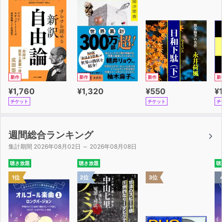
新作
新作
新作
新
¥1,760
¥1,320
¥550
¥
チケット
チケット
チ
週間総合ランキング
集計期間 2026年08月02日 ～ 2026年08月08日
聴き放題
聴き放題
聴
1位
2位
3位